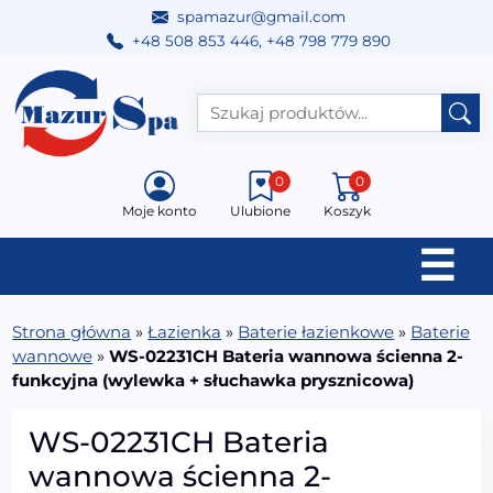
spamazur@gmail.com
+48 508 853 446
,
+48 798 779 890
Przejdź do treści
Main Navigation
0
0
Moje konto
Ulubione
Koszyk
☰
Strona główna
»
Łazienka
»
Baterie łazienkowe
»
Baterie
wannowe
»
WS-02231CH Bateria wannowa ścienna 2-
funkcyjna (wylewka + słuchawka prysznicowa)
WS-02231CH Bateria
wannowa ścienna 2-