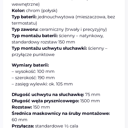
wewnętrzne)
Kolor:
chrom (połysk)
Typ baterii:
jednouchwytowa (mieszaczowa, bez
termostatu)
Typ zaworu:
ceramiczny (trwały i precyzyjny)
Typ montażu baterii:
ścienny – natynkowy,
standardowy rozstaw 150 mm
Typ montażu uchwytu słuchawki:
ścienny –
przyłącze punktowe
Wymiary baterii:
– wysokość: 100 mm
– szerokość: 190 mm
– zasięg wylewki: ok. 105 mm
Długość uchwytu na słuchawkę:
75 mm
Długość węża prysznicowego:
1500 mm
Rozstaw:
150 mm
Średnica maskownicy na śruby montażowe:
60 mm
Przyłącza:
standardowe ½ cala