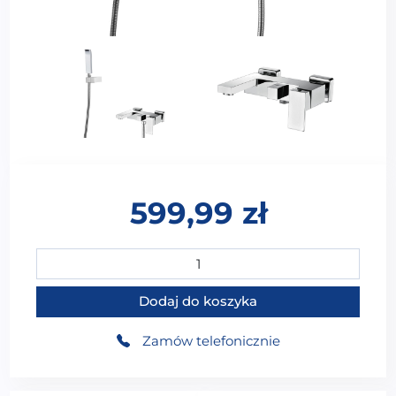
599,99
zł
ilość WS-02231CH Bateria wannowa ścienna 2-funkcyj
Dodaj do koszyka
Zamów telefonicznie