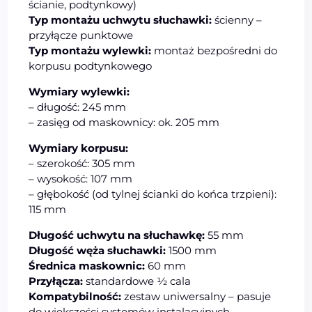
ścianie, podtynkowy)
Typ montażu uchwytu słuchawki:
ścienny –
przyłącze punktowe
Typ montażu wylewki:
montaż bezpośredni do
korpusu podtynkowego
Wymiary wylewki:
– długość: 245 mm
– zasięg od maskownicy: ok. 205 mm
Wymiary korpusu:
– szerokość: 305 mm
– wysokość: 107 mm
– głębokość (od tylnej ścianki do końca trzpieni):
115 mm
Długość uchwytu na słuchawkę:
55 mm
Długość węża słuchawki:
1500 mm
Średnica maskownic:
60 mm
Przyłącza:
standardowe ½ cala
Kompatybilność:
zestaw uniwersalny – pasuje
do większości systemów instalacyjnych