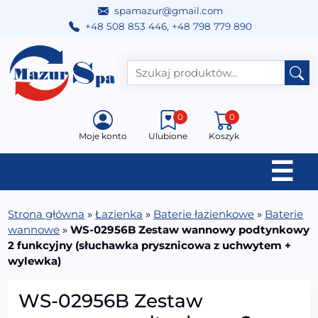
spamazur@gmail.com
+48 508 853 446
,
+48 798 779 890
Przejdź do treści
Main Navigation
0
0
Moje konto
Ulubione
Koszyk
☰
Strona główna
»
Łazienka
»
Baterie łazienkowe
»
Baterie
wannowe
»
WS-02956B Zestaw wannowy podtynkowy
2 funkcyjny (słuchawka prysznicowa z uchwytem +
wylewka)
WS-02956B Zestaw