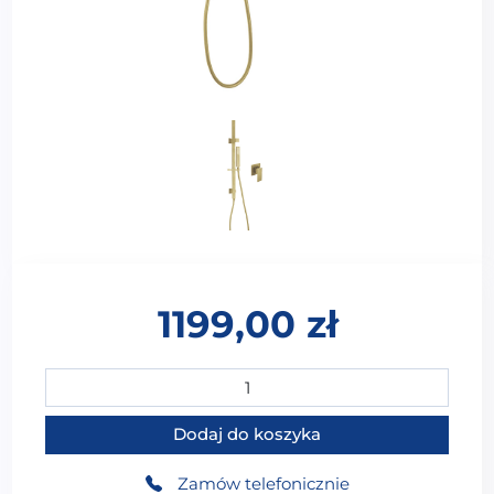
1199,00
zł
ilość WS-91128G Kolumna prysznicowa natryskowa 2-f
Dodaj do koszyka
Zamów telefonicznie