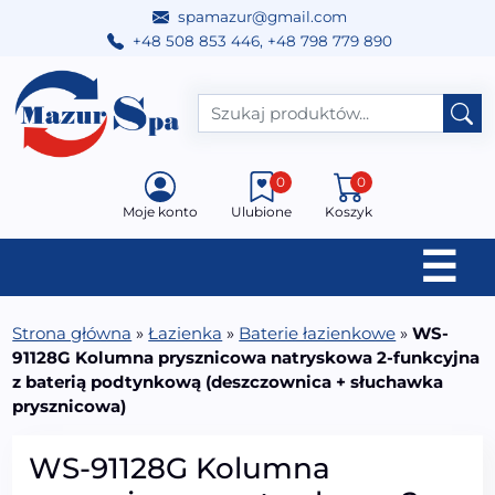
spamazur@gmail.com
+48 508 853 446
,
+48 798 779 890
Przejdź do treści
Main Navigation
0
0
Moje konto
Ulubione
Koszyk
☰
Strona główna
»
Łazienka
»
Baterie łazienkowe
»
WS-
91128G Kolumna prysznicowa natryskowa 2-funkcyjna
z baterią podtynkową (deszczownica + słuchawka
prysznicowa)
WS-91128G Kolumna