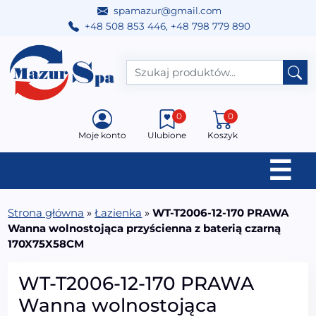
spamazur@gmail.com
+48 508 853 446
,
+48 798 779 890
Przejdź do treści
Main Navigation
0
0
Moje konto
Ulubione
Koszyk
☰
Strona główna
»
Łazienka
»
WT-T2006-12-170 PRAWA
Wanna wolnostojąca przyścienna z baterią czarną
170X75X58CM
WT-T2006-12-170 PRAWA
Wanna wolnostojąca