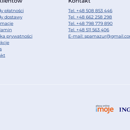
klientów
Kontakt
y płatności
Tel. +48 508 853 446
dy dostawy
Tel. +48 662 258 298
amacje
Tel. +48 798 779 890
lamin
Tel. +48 511 563 406
yka prywatności
E-mail: spamazur@gmail.c
ukcje
s
akt