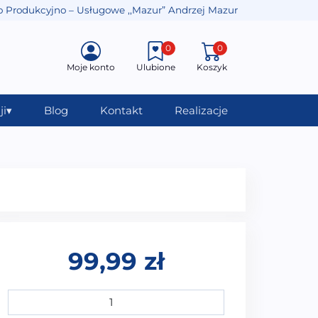
o Produkcyjno – Usługowe ,,Mazur” Andrzej Mazur
0
0
Moje konto
Ulubione
Koszyk
ji
▾
Blog
Kontakt
Realizacje
99,99
zł
ilość ZAGŁÓWEK DO WANNY NA PRZYSSAWKI ZG-001