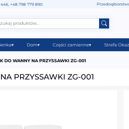
Przedsiębiorstw
 446
,
+48 798 779 890
ienka
▾
Dom
▾
Części zamienne
▾
Strefa Okaz
 DO WANNY NA PRZYSSAWKI ZG-001
A PRZYSSAWKI ZG-001