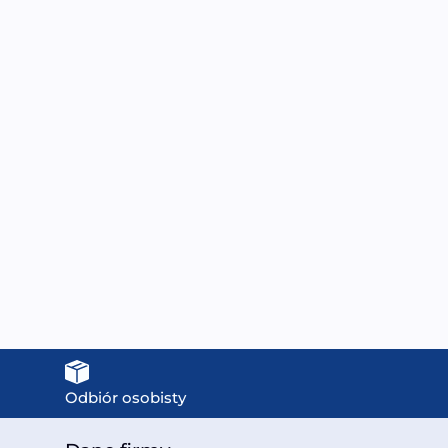
mpa wodna do wanien
Balboa BP6013G3
SPA z hydromasażem
Sterownik do wanien
W-006 | MODEL: DXD-
ogrodowych z
315E | MOC: 1100 W
hydromasażem
1099,00
zł
3599,00
zł
Odbiór osobisty