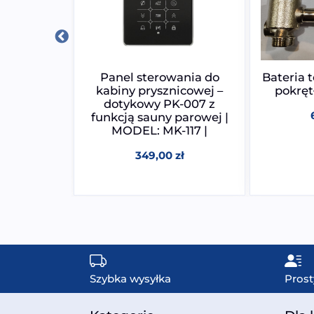
ania do
Panel sterowania do
Bateria 
icowej z
kabiny prysznicowej –
pokręt
 PK-004 |
dotykowy PK-007 z
T004
funkcją sauny parowej |
MODEL: MK-117 |
zł
349,00
zł
Szybka wysyłka
Prost