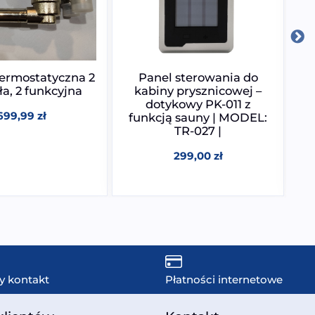
termostatyczna 2
Panel sterowania do
Po
ła, 2 funkcyjna
kabiny prysznicowej –
dotykowy PK-011 z
P
699,99
zł
funkcją sauny | MODEL:
TR-027 |
299,00
zł
y kontakt
Płatności internetowe