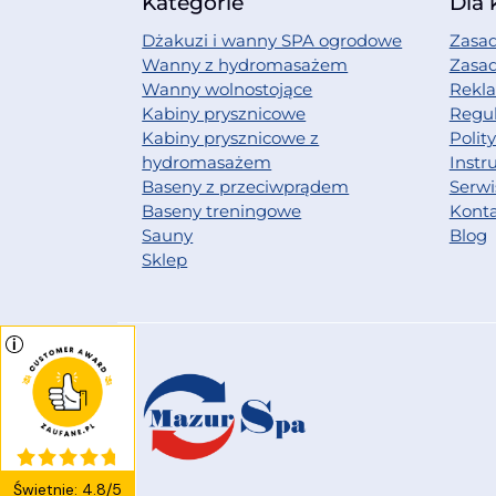
Kategorie
Dla 
Dżakuzi i wanny SPA ogrodowe
Zasad
Wanny z hydromasażem
Zasa
Wanny wolnostojące
Rekl
Kabiny prysznicowe
Regu
Kabiny prysznicowe z
Polit
hydromasażem
Instr
Baseny z przeciwprądem
Serwi
Baseny treningowe
Kont
Sauny
Blog
Sklep
Świetnie
:
4.8
/
5