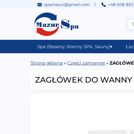
|
spamazur@gmail.com
+48 508 853
Przejdź do treści
Main Navigation
Spa (Baseny, Wanny SPA, Sauny)
▾
Łaz
Strona główna
»
Części zamienne
»
ZAGŁÓWEK
ZAGŁÓWEK DO WANNY N