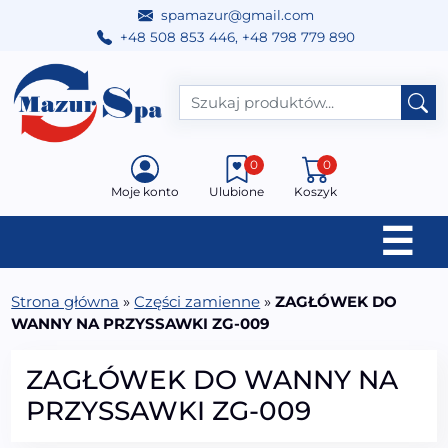
spamazur@gmail.com
+48 508 853 446
,
+48 798 779 890
Przejdź do treści
Main Navigation
0
0
Moje konto
Ulubione
Koszyk
☰
Strona główna
»
Części zamienne
»
ZAGŁÓWEK DO
WANNY NA PRZYSSAWKI ZG-009
ZAGŁÓWEK DO WANNY NA
PRZYSSAWKI ZG-009