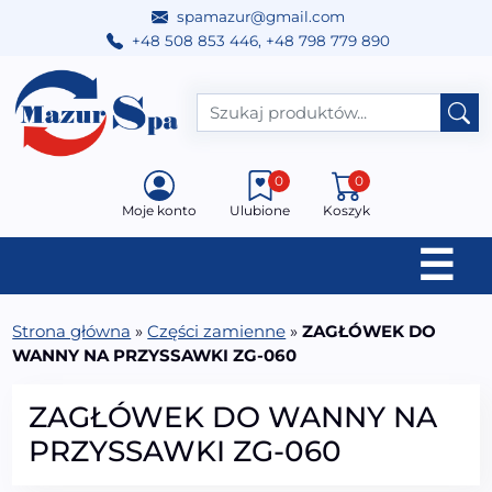
spamazur@gmail.com
+48 508 853 446
,
+48 798 779 890
Przejdź do treści
Main Navigation
0
0
Moje konto
Ulubione
Koszyk
☰
Strona główna
»
Części zamienne
»
ZAGŁÓWEK DO
WANNY NA PRZYSSAWKI ZG-060
ZAGŁÓWEK DO WANNY NA
PRZYSSAWKI ZG-060