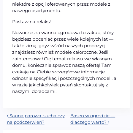
niektóre z opcji oferowanych przez modele z
naszego asortymentu.
Postaw na relaks!
Nowoczesna wanna ogrodowa to zakup, który
będziesz doceniać przez wiele kolejnych lat —
także zimą, gdyż wśród naszych propozycji
znajdziesz również modele całoroczne. Jeśli
zainteresował Cię temat relaksu we własnym
domu, koniecznie sprawdź naszą ofertę! Tam
czekają na Ciebie szczegółowe informacje
odnośnie specyfikacji poszczególnych modeli, a
w razie jakichkolwiek pytań skontaktuj się z
naszymi doradcami.
Nawigacja wpisu
Sauna parowa, sucha czy
Basen w ogrodzie —
na podczerwień?
dlaczego warto?