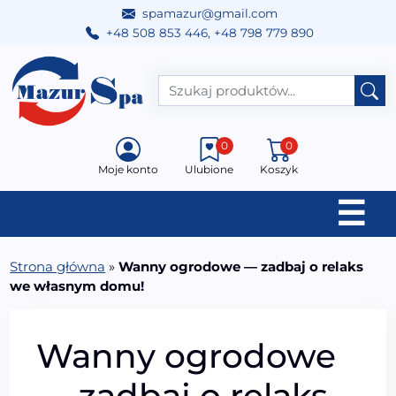
spamazur@gmail.com
+48 508 853 446
,
+48 798 779 890
Przejdź do treści
Main Navigation
0
0
Moje konto
Ulubione
Koszyk
☰
Strona główna
»
Wanny ogrodowe — zadbaj o relaks
we własnym domu!
Wanny ogrodowe
— zadbaj o relaks