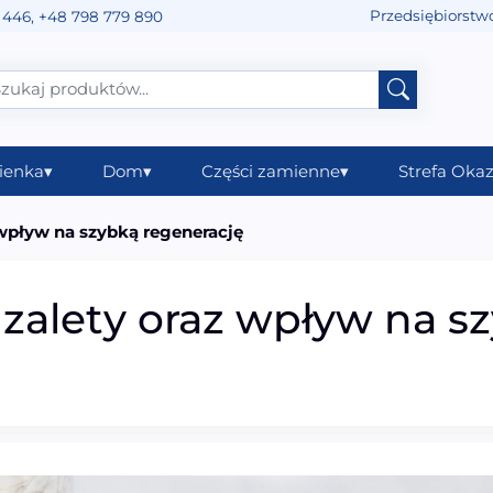
Przedsiębiorstw
 446
,
+48 798 779 890
ienka
▾
Dom
▾
Części zamienne
▾
Strefa Okaz
wpływ na szybką regenerację
zalety oraz wpływ na s