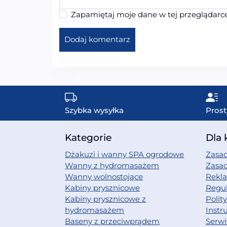
Zapamiętaj moje dane w tej przeglądarce
Szybka wysyłka
Prost
Kategorie
Dla 
Dżakuzi i wanny SPA ogrodowe
Zasad
Wanny z hydromasażem
Zasa
Wanny wolnostojące
Rekl
Kabiny prysznicowe
Regu
Kabiny prysznicowe z
Polit
hydromasażem
Instr
Baseny z przeciwprądem
Serwi