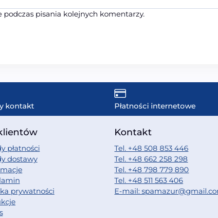
 podczas pisania kolejnych komentarzy.
y kontakt
Płatności internetowe
klientów
Kontakt
y płatności
Tel. +48 508 853 446
dy dostawy
Tel. +48 662 258 298
amacje
Tel. +48 798 779 890
lamin
Tel. +48 511 563 406
yka prywatności
E-mail: spamazur@gmail.c
ukcje
s