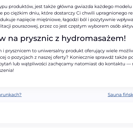
typu produktów, jest także główna gwiazda każdego modelu z
 po ciężkim dniu, które dostarczy Ci chwili upragnionego r
dukuje napięcie mięśniowe, łagodzi ból i pozytywnie wpły
itacji pourazowej, przez co jest częstym wyborem osób aktyw
w na prysznic z hydromasażem!
 prysznicem to uniwersalny produkt oferujący wiele możliwo
cej o pozycjach z naszej oferty? Koniecznie sprawdź także p
pytań lub wątpliwości zachęcamy natomiast do kontaktu — na
szenia!
arunkach?
Sauna fińs