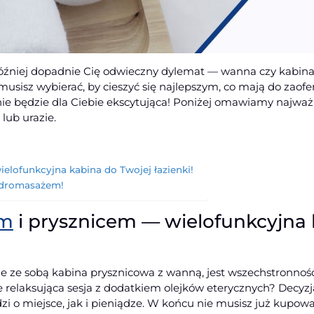
 później dopadnie Cię odwieczny dylemat — wanna czy kabin
 musisz wybierać, by cieszyć się najlepszym, co mają do zaofe
nie będzie dla Ciebie ekscytująca! Poniżej omawiamy najważn
lub urazie.
lofunkcyjna kabina do Twojej łazienki!
ydromasażem!
em
i prysznicem — wielofunkcyjna 
sie ze sobą kabina prysznicowa z wanną, jest wszechstronno
 relaksująca sesja z dodatkiem olejków eterycznych? Decyzja
zi o miejsce, jak i pieniądze. W końcu nie musisz już kupow