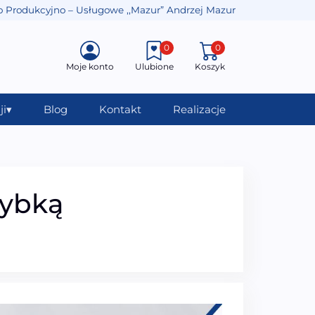
o Produkcyjno – Usługowe ,,Mazur” Andrzej Mazur
0
0
Moje konto
Ulubione
Koszyk
ji
▾
Blog
Kontakt
Realizacje
zybką