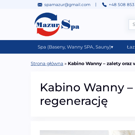
|
spamazur@gmail.com
+48 508 853
Przejdź do treści
Main Navigation
Spa (Baseny, Wanny SPA, Sauny)
▾
Łaz
Strona główna
»
Kabino Wanny – zalety oraz 
Kabino Wanny – 
regenerację