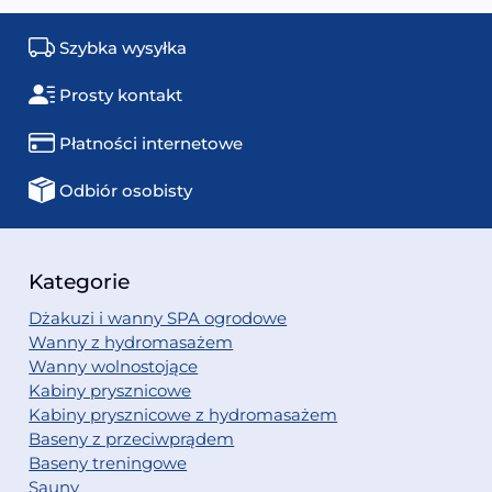
Szybka wysyłka
Prosty kontakt
Płatności internetowe
Odbiór osobisty
Kategorie
Dżakuzi i wanny SPA ogrodowe
Wanny z hydromasażem
Wanny wolnostojące
Kabiny prysznicowe
Kabiny prysznicowe z hydromasażem
Baseny z przeciwprądem
Baseny treningowe
Sauny