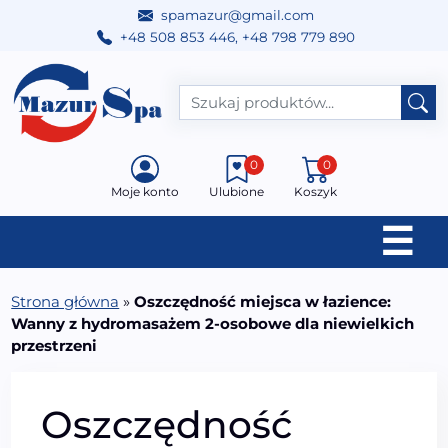
spamazur@gmail.com
+48 508 853 446
,
+48 798 779 890
Przejdź do treści
Main Navigation
0
0
Moje konto
Ulubione
Koszyk
☰
Strona główna
»
Oszczędność miejsca w łazience:
Wanny z hydromasażem 2-osobowe dla niewielkich
przestrzeni
Oszczędność