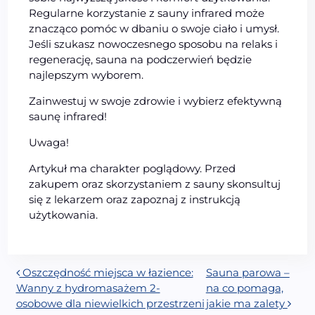
Regularne korzystanie z sauny infrared może
znacząco pomóc w dbaniu o swoje ciało i umysł.
Jeśli szukasz nowoczesnego sposobu na relaks i
regenerację, sauna na podczerwień będzie
najlepszym wyborem.
Zainwestuj w swoje zdrowie i wybierz efektywną
saunę infrared!
Uwaga!
Artykuł ma charakter poglądowy. Przed
zakupem oraz skorzystaniem z sauny skonsultuj
się z lekarzem oraz zapoznaj z instrukcją
użytkowania.
Nawigacja wpisu
Oszczędność miejsca w łazience:
Sauna parowa –
Wanny z hydromasażem 2-
na co pomaga,
osobowe dla niewielkich przestrzeni
jakie ma zalety