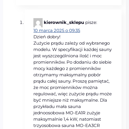
kierownik_sklepu
pisze:
10 marca 2025 o 09:35
Dzień dobry!
Zużycie prądu zależy od wybranego
modelu. W specyfikacji każdej sauny
jest wyszczególniona ilość i moc
promienników. Po dodaniu do siebie
mocy każdego z promienników
otrzymamy maksymalny pobór
prądu całej sauny. Proszę pamiętać,
że moc promienników można
regulować, więc zużycie prądu może
być mniejsze niż maksymalne. Dla
przykładu mała sauna
jednoosobowa MO-EA1R zużyje
maksymalnie 1,4 kW, natomiast
trzyosobowa sauna MO-EA3CR