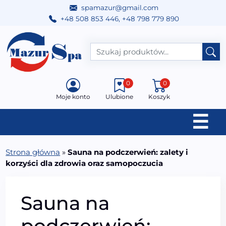
spamazur@gmail.com
+48 508 853 446
,
+48 798 779 890
Przejdź do treści
Main Navigation
0
0
Moje konto
Ulubione
Koszyk
☰
Strona główna
»
Sauna na podczerwień: zalety i
korzyści dla zdrowia oraz samopoczucia
Sauna na
podczerwień: