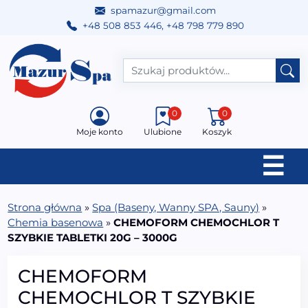
spamazur@gmail.com
+48 508 853 446
,
+48 798 779 890
Przejdź do treści
Main Navigation
0
0
Moje konto
Ulubione
Koszyk
☰
Strona główna
»
Spa (Baseny, Wanny SPA, Sauny)
»
Chemia basenowa
»
CHEMOFORM CHEMOCHLOR T
SZYBKIE TABLETKI 20G – 3000G
CHEMOFORM
CHEMOCHLOR T SZYBKIE