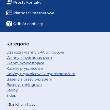
Prosty kontakt
Płatności internetowe
Odbiór osobisty
Kategorie
Dżakuzi i wanny SPA ogrodowe
Wanny z hydromasażem
Wanny wolnostojące
Kabiny prysznicowe
Kabiny prysznicowe z hydromasażem
Baseny z przeciwprądem
Baseny treningowe
Sauny
Sklep
Dla klientów