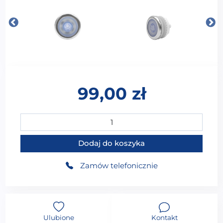
99,00
zł
ilość Dysza powietrza do wanny z hydromasażem DP
Dodaj do koszyka
Zamów telefonicznie
Ulubione
Kontakt