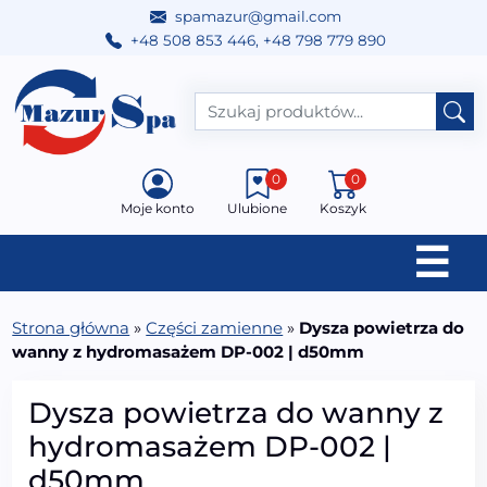
spamazur@gmail.com
+48 508 853 446
,
+48 798 779 890
Przejdź do treści
Main Navigation
0
0
Moje konto
Ulubione
Koszyk
☰
Strona główna
»
Części zamienne
»
Dysza powietrza do
wanny z hydromasażem DP-002 | d50mm
Dysza powietrza do wanny z
hydromasażem DP-002 |
d50mm