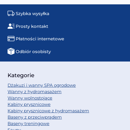
Szybka wysyłka
Prosty kontakt
Płatności internetowe
Odbiór osobisty
Kategorie
Dżakuzi i wanny SPA ogrodowe
Wanny z hydromasażem
Wanny wolnostojące
Kabiny prysznicowe
Kabiny prysznicowe z hydromasażem
Baseny z przeciwprądem
Baseny treningowe
Sauny