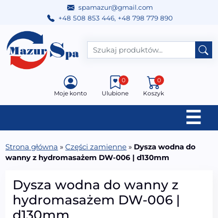
spamazur@gmail.com
+48 508 853 446
,
+48 798 779 890
Przejdź do treści
Main Navigation
0
0
Moje konto
Ulubione
Koszyk
☰
Strona główna
»
Części zamienne
»
Dysza wodna do
wanny z hydromasażem DW-006 | d130mm
Dysza wodna do wanny z
hydromasażem DW-006 |
d130mm