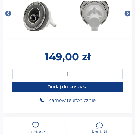
149,00
zł
ilość Dysza wodna do wanny z hydromasażem DW-00
Dodaj do koszyka
Zamów telefonicznie
Ulubione
Kontakt