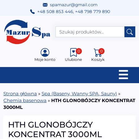
spamazur@gmail.com
+48 508 853 446
,
+48 798 779 890
Przejdź do treści
Main Navigation
0
0
Moje konto
Ulubione
Koszyk
☰
Strona główna
»
Spa (Baseny, Wanny SPA, Sauny)
»
Chemia basenowa
»
HTH GLONOBÓJCZY KONCENTRAT
3000ML
HTH GLONOBÓJCZY
KONCENTRAT 3000ML