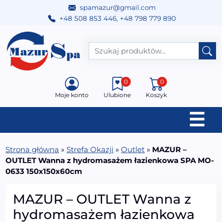
spamazur@gmail.com
+48 508 853 446
,
+48 798 779 890
Przejdź do treści
Main Navigation
0
0
Moje konto
Ulubione
Koszyk
☰
Strona główna
»
Strefa Okazji
»
Outlet
»
MAZUR –
OUTLET Wanna z hydromasażem łazienkowa SPA MO-
0633 150x150x60cm
MAZUR – OUTLET Wanna z
hydromasażem łazienkowa