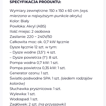
SPECYFIKACJA PRODUKTU:
Wymiary zewnętrzne: 150 x 150 x 60 cm
(wys.
mierzona w najwyższym punkcie akrylu)
Kolor: Biały
Powłoka: Akryl (ABS)
Ilość miejsc: 2 osobowa
Zasilanie: 220 ~ 240V/50
Całkowita moc: ok. 0,7 kW łącznie
Dysze łącznie 12 szt. w tym:
– Dysze wodne (3,5″): 4 szt.
– Dysze powietrza (1″): 8 szt.
Pompa wodna 0,7 kW: 1 szt.
Pompa powietrza 0,35 kW: 1 szt.
Generator ozonu: 1 szt.
Światło podwodne SPA: 1 szt.
(siedem rodzajów
kolorów)
Słuchawka prysznicowa: 1 szt.
Wylewka: 1 szt.
Wodospad: 1 szt.
Zagłówek: 2 szt.
(na przyssawki)