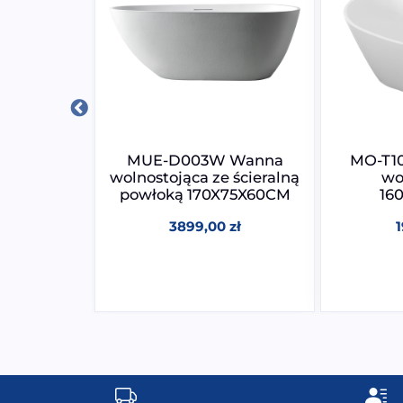
Wanna
MUE-D003W Wanna
MO-T1
owalna z
wolnostojąca ze ścieralną
wo
etycznego
powłoką 170X75X60CM
16
92CM
3899,00
zł
0
zł