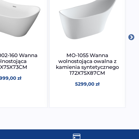
002-160 Wanna
MO-1055 Wanna
lnostojąca
wolnostojąca owalna z
0X75X73CM
kamienia syntetycznego
p
172X75X87CM
1999,00
zł
5299,00
zł