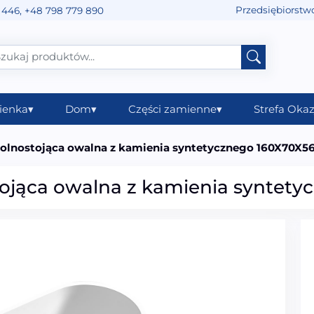
Przedsiębiorstw
 446
,
+48 798 779 890
ienka
▾
Dom
▾
Części zamienne
▾
Strefa Okaz
lnostojąca owalna z kamienia syntetycznego 160X70X
ojąca owalna z kamienia syntet