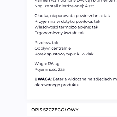
Kamień wzmocniony żywicą i pigmentem:
Nogi ze stali nierdzewnej: 4 szt.
Gładka, nieporowata powierzchnia: tak
Przyjemna w dotyku powłoka: tak
Właściwości termoizolacyjne: tak
Ergonomiczny kształt: tak
Przelew: tak
Odpływ: centralnie
Korek spustowy typu: klik-klak
Waga: 136 kg
Pojemność: 235 l
UWAGA:
Bateria widoczna na zdjęciach ma 
oferowanego produktu.
OPIS SZCZEGÓŁOWY