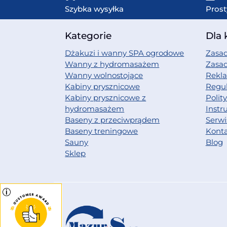
Szybka wysyłka
Prost
Kategorie
Dla 
Dżakuzi i wanny SPA ogrodowe
Zasad
Wanny z hydromasażem
Zasa
Wanny wolnostojące
Rekl
Kabiny prysznicowe
Regu
Kabiny prysznicowe z
Polit
hydromasażem
Instr
Baseny z przeciwprądem
Serwi
Baseny treningowe
Kont
Sauny
Blog
Sklep