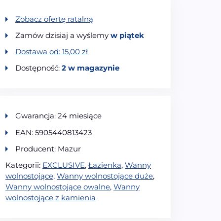
Zobacz ofertę ratalną
Zamów dzisiaj a wyślemy
w piątek
Dostawa od:
15,00
zł
Dostępność:
2 w magazynie
Gwarancja: 24 miesiące
EAN: 5905440813423
Producent: Mazur
Kategorii:
EXCLUSIVE
,
Łazienka
,
Wanny
wolnostojące
,
Wanny wolnostojące duże
,
Wanny wolnostojące owalne
,
Wanny
wolnostojące z kamienia