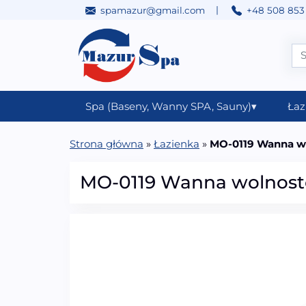
|
spamazur@gmail.com
+48 508 853
Przejdź do treści
Main Navigation
Spa (Baseny, Wanny SPA, Sauny)
▾
Łaz
Strona główna
»
Łazienka
»
MO-0119 Wanna wo
MO-0119 Wanna wolnost