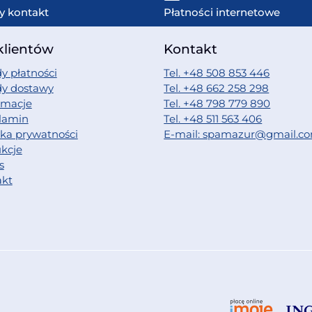
y kontakt
Płatności internetowe
klientów
Kontakt
y płatności
Tel. +48 508 853 446
dy dostawy
Tel. +48 662 258 298
amacje
Tel. +48 798 779 890
lamin
Tel. +48 511 563 406
yka prywatności
E-mail: spamazur@gmail.c
ukcje
s
akt