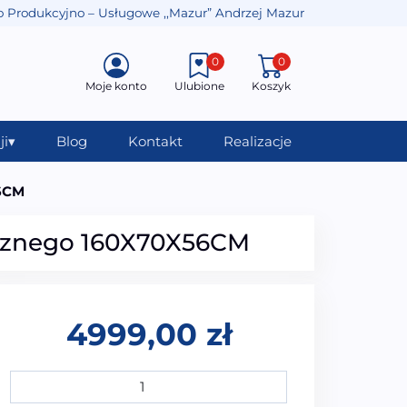
o Produkcyjno – Usługowe ,,Mazur” Andrzej Mazur
0
0
Moje konto
Ulubione
Koszyk
ji
▾
Blog
Kontakt
Realizacje
56CM
ycznego 160X70X56CM
4999,00
zł
ilość MO-0119 Wanna wolnostojąca owalna z kamienia sy