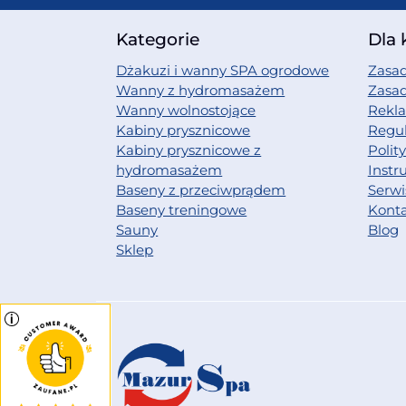
Kategorie
Dla 
Dżakuzi i wanny SPA ogrodowe
Zasad
Wanny z hydromasażem
Zasa
Wanny wolnostojące
Rekl
Kabiny prysznicowe
Regu
Kabiny prysznicowe z
Polit
hydromasażem
Instr
Baseny z przeciwprądem
Serwi
Baseny treningowe
Kont
Sauny
Blog
Sklep