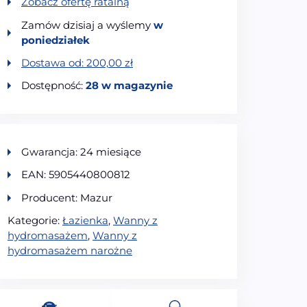
Zobacz ofertę ratalną
Zamów dzisiaj a wyślemy
w
poniedziałek
Dostawa od:
200,00
zł
Dostępność:
28 w magazynie
Gwarancja: 24 miesiące
EAN: 5905440800812
Producent: Mazur
Kategorie:
Łazienka
,
Wanny z
hydromasażem
,
Wanny z
hydromasażem narożne