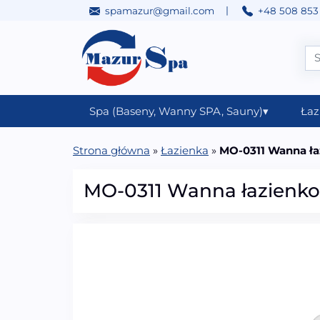
|
spamazur@gmail.com
+48 508 853
Przejdź do treści
Main Navigation
Spa (Baseny, Wanny SPA, Sauny)
▾
Łaz
Strona główna
»
Łazienka
»
MO-0311 Wanna ł
MO-0311 Wanna łazienk