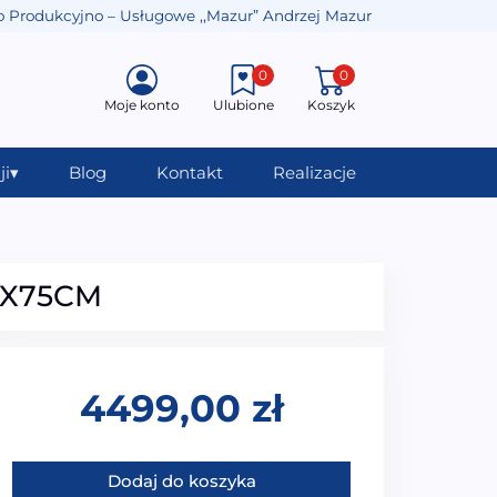
o Produkcyjno – Usługowe ,,Mazur” Andrzej Mazur
0
0
Moje konto
Ulubione
Koszyk
ji
▾
Blog
Kontakt
Realizacje
0X75CM
4499,00
zł
ilość MO-0311 Wanna łazienkowa SPA z hydromasażem 15
Dodaj do koszyka