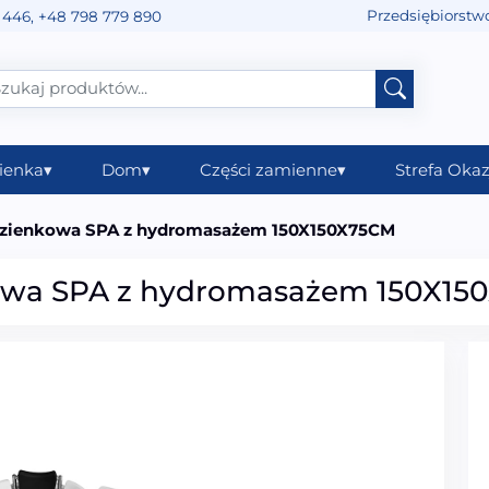
Przedsiębiorstw
 446
,
+48 798 779 890
ienka
▾
Dom
▾
Części zamienne
▾
Strefa Okaz
azienkowa SPA z hydromasażem 150X150X75CM
owa SPA z hydromasażem 150X15