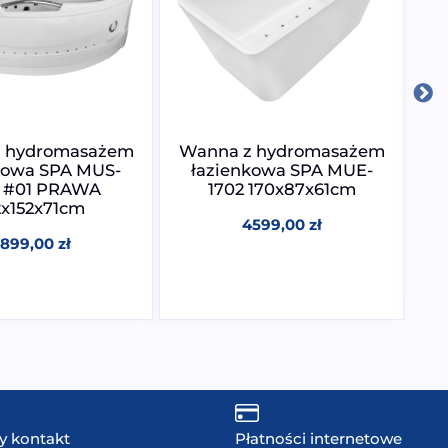
 hydromasażem
Wanna z hydromasażem
kowa SPA MUS-
łazienkowa SPA MUE-
6 #01 PRAWA
1702 170x87x61cm
2x152x71cm
4599,00
zł
7899,00
zł
y kontakt
Płatności internetowe