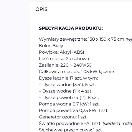
OPIS
SPECYFIKACJA PRODUKTU:
Wymiary zewnętrzne: 150 x 150 x 75 cm
(w
Kolor: Biały
Powłoka: Akryl (ABS)
Ilość miejsc: 2 osobowa
Zasilanie: 220 ~ 240V/50
Całkowita moc: ok. 1,05 kW łącznie
Dysze łącznie 17 szt. w tym:
– Dysze wodne (3,5″): 5 szt.
– Dysze wodne (1″): 4 szt.
– Dysze powietrza (1″): 8 szt.
Pompa wodna 0,7 kW: 1 szt.
Pompa powietrza 0,35 kW: 1 szt.
Generator ozonu: 1 szt.
Światło podwodne SPA: 1 szt.
(siedem rodz
Słuchawka prysznicowa: 1 szt.