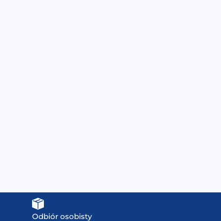
MO-1659B Wanna
Wanna z hydromasażem
łazienkowa SPA z
łazienkowa SPA MUE-
hydromasażem
0012A 190x90x70cm
180X92X60CM
17699,00
zł
6999,00
zł
Odbiór osobisty