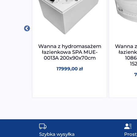
O+ Wanna
Wanna z hydromasażem
Wanna z
 SPA z
łazienkowa SPA MUE-
łazien
ażem
0013A 200x90x70cm
108
60CM
15
17999,00
zł
0
zł
Szybka wysyłka
Prost