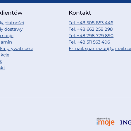
klientów
Kontakt
y płatności
Tel. +48 508 853 446
dy dostawy
Tel. +48 662 258 298
amacje
Tel. +48 798 779 890
lamin
Tel. +48 511 563 406
yka prywatności
E-mail: spamazur@gmail.c
ukcje
s
akt