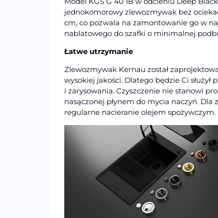
Model KGS G 40 1B w odcieniu Deep Black 
jednokomorowy zlewozmywak bez ociekac
cm, co pozwala na zamontowanie go w naj
nablatowego do szafki o minimalnej pod
Łatwe utrzymanie
Zlewozmywak Kernau został zaprojektowan
wysokiej jakości. Dlatego będzie Ci służył 
i zarysowania. Czyszczenie nie stanowi p
nasączonej płynem do mycia naczyń. Dla 
regularne nacieranie olejem spożywczym.