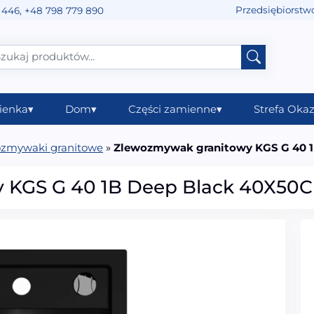
Przedsiębiorstw
 446
,
+48 798 779 890
ienka
▾
Dom
▾
Części zamienne
▾
Strefa Okaz
zmywaki granitowe
»
Zlewozmywak granitowy KGS G 40 
 KGS G 40 1B Deep Black 40X50