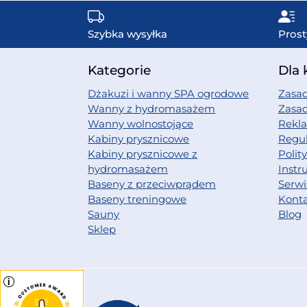
Szybka wysyłka
Prost
Kategorie
Dla 
Dżakuzi i wanny SPA ogrodowe
Zasad
Wanny z hydromasażem
Zasa
Wanny wolnostojące
Rekl
Kabiny prysznicowe
Regu
Kabiny prysznicowe z
Polit
hydromasażem
Instr
Baseny z przeciwprądem
Serwi
Baseny treningowe
Kont
Sauny
Blog
Sklep