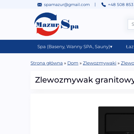
|
spamazur@gmail.com
+48 508 853
Przejdź do treści
Main Navigation
Spa (Baseny, Wanny SPA, Sauny)
▾
Łaz
Strona główna
»
Dom
»
Zlewozmywaki
»
Zlewo
Zlewozmywak granitowy