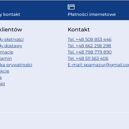
y kontakt
Płatności internetowe
klientów
Kontakt
y płatności
Tel. +48 508 853 446
dy dostawy
Tel. +48 662 258 298
amacje
Tel. +48 798 779 890
lamin
Tel. +48 511 563 406
yka prywatności
E-mail: spamazur@gmail.c
ukcje
s
akt