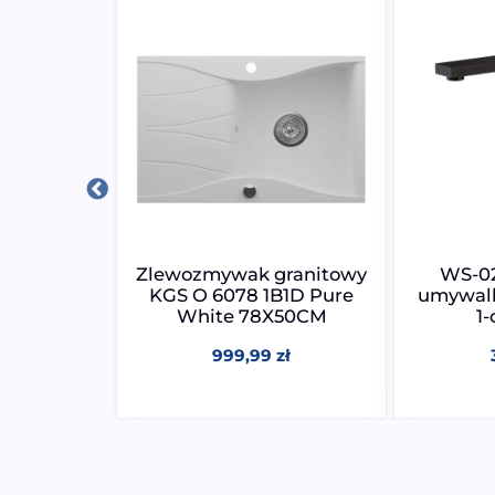
granitowy
Zlewozmywak granitowy
WS-02
B1D Deep
KGS O 6078 1B1D Pure
umywal
X50CM
White 78X50CM
1
zł
999,99
zł