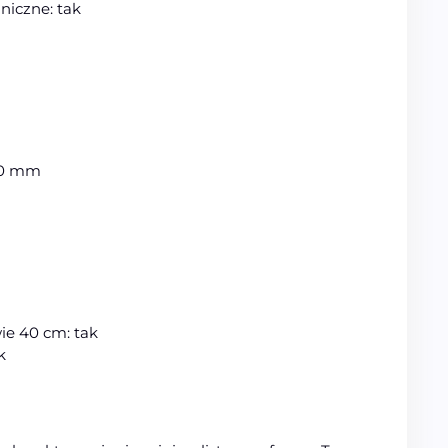
iczne: tak
160 mm
ie 40 cm: tak
k