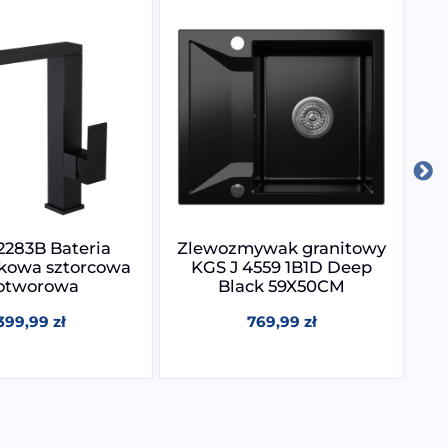
283B Bateria
Zlewozmywak granitowy
Zl
kowa sztorcowa
KGS J 4559 1B1D Deep
-otworowa
Black 59X50CM
399,99
zł
769,99
zł