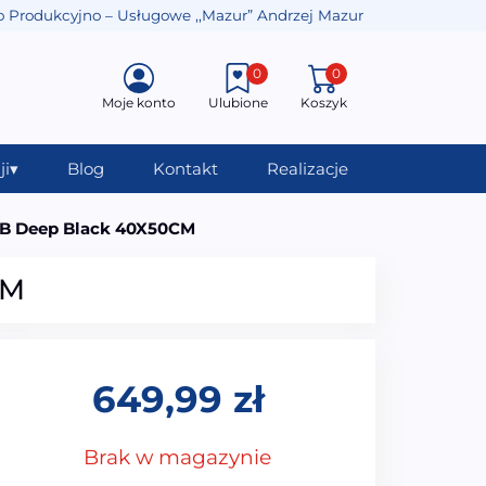
o Produkcyjno – Usługowe ,,Mazur” Andrzej Mazur
0
0
Moje konto
Ulubione
Koszyk
ji
▾
Blog
Kontakt
Realizacje
1B Deep Black 40X50CM
CM
649,99
zł
Brak w magazynie