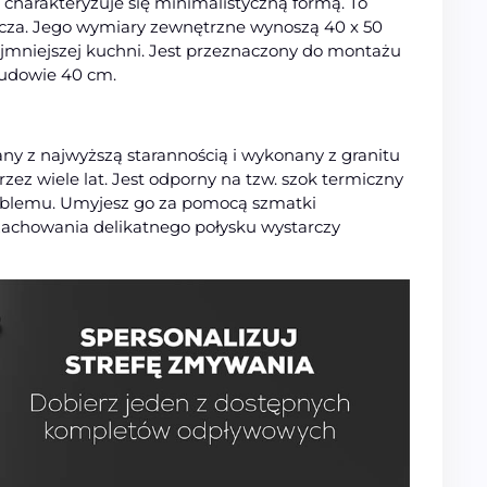
charakteryzuje się minimalistyczną formą. To
za. Jego wymiary zewnętrzne wynoszą 40 x 50
mniejszej kuchni. Jest przeznaczony do montażu
budowie 40 cm.
y z najwyższą starannością i wykonany z granitu
przez wiele lat. Jest odporny na tzw. szok termiczny
roblemu. Umyjesz go za pomocą szmatki
zachowania delikatnego połysku wystarczy