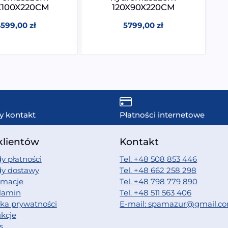
X100X220CM
120X90X220CM
4599,00
zł
5799,00
zł
y kontakt
Płatności internetowe
klientów
Kontakt
y płatności
Tel. +48 508 853 446
dy dostawy
Tel. +48 662 258 298
amacje
Tel. +48 798 779 890
lamin
Tel. +48 511 563 406
yka prywatności
E-mail: spamazur@gmail.c
ukcje
s