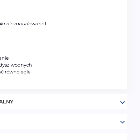
oki niezabudowane)
anie
 dysz wodnych
ć równolegle
ALNY