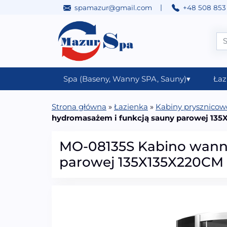
|
spamazur@gmail.com
+48 508 853
Przejdź do treści
Main Navigation
Spa (Baseny, Wanny SPA, Sauny)
▾
Łaz
Strona główna
»
Łazienka
»
Kabiny prysznico
hydromasażem i funkcją sauny parowej 13
MO-08135S Kabino wanna
parowej 135X135X220CM