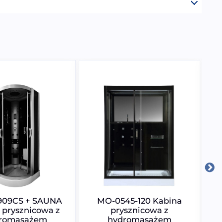
09CS + SAUNA
MO-0545-120 Kabina
 prysznicowa z
prysznicowa z
romasażem
hydromasażem
h