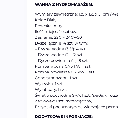
WANNA Z HYDROMASAŻEM:
Wymiary zewnętrzne: 135 x 135 x 51 cm
(wy
Kolor: Biały
Powłoka: Akryl
Ilość miejsc: 1 osobowa
Zasilanie: 220 ~ 240V/50
Dysze łącznie 14 szt. w tym:
– Dysze wodne (3,5″): 4 szt.
– Dysze wodne (2″): 2 szt.
– Dysze powietrza (1″): 8 szt.
Pompa wodna 0,75 kW: 1 szt.
Pompa powietrza 0,2 kW: 1 szt.
Generator ozonu: 1 szt.
Wylewka: 1 szt.
Wylot pary: 1 szt.
Światło podwodne SPA: 1 szt.
(siedem rodz
Zagłówek: 1 szt.
(przykręcany)
Przyciski pneumatyczne włączające pompy:
DODATKOWE INFORMACJE: