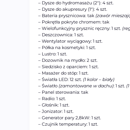
– Dysze do hydromasażu (2″): 4 szt.
– Dysze do akupresury (1″): 4 szt.
– Bateria prysznicowa: tak
(zawór mieszają
– Pokrętła pokryte chromem: tak
– Wielofunkcyjny prysznic ręczny: 1 szt.
(re
– Deszczownica: 1 szt.
– Wentylator wyciągowy: 1 szt.
– Półka na kosmetyki: 1 szt.
– Lustro: 1 szt.
– Dozownik na mydło: 2 szt.
– Siedzisko z oparciem: 1 szt.
– Masażer do stóp: 1 szt.
– Światła LED: 12 szt.
(1 kolor – biały)
– Światło
(zamontowane w dachu)
: 1 szt.
(1
– Panel sterowania: tak
– Radio: 1 szt.
– Głośnik: 1 szt.
– Jonizator: 1 szt.
– Generator pary 2,8kW: 1 szt.
– Czujnik temperatury: 1 szt.