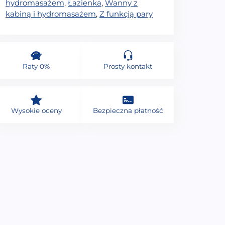
hydromasażem
,
Łazienka
,
Wanny z
kabiną i hydromasażem
,
Z funkcją pary
Raty 0%
Prosty kontakt
Wysokie oceny
Bezpieczna płatność