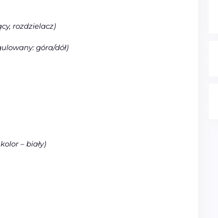
cy, rozdzielacz)
gulowany: góra/dół)
 kolor – biały)