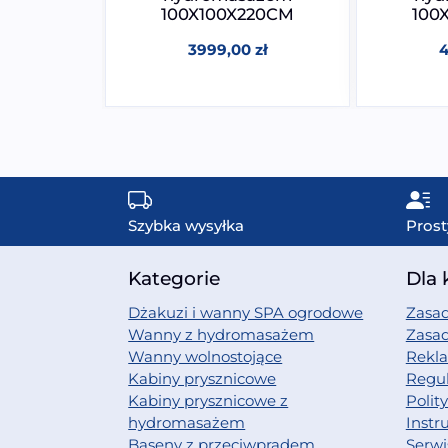
20CM
100X100X220CM
100
0
zł
3999,00
zł
Szybka wysyłka
Prost
Kategorie
Dla 
Dżakuzi i wanny SPA ogrodowe
Zasad
Wanny z hydromasażem
Zasa
Wanny wolnostojące
Rekl
Kabiny prysznicowe
Regu
Kabiny prysznicowe z
Polit
hydromasażem
Instr
Baseny z przeciwprądem
Serwi