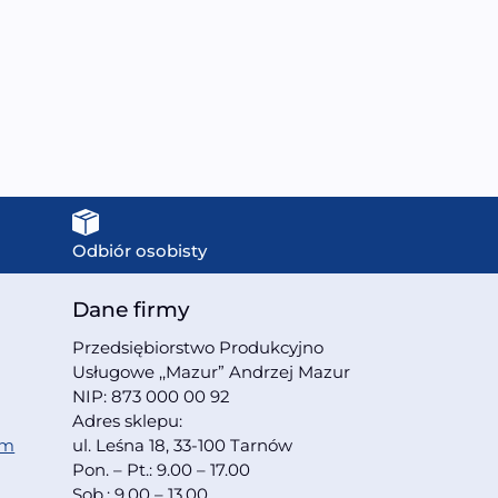
parową 90X90X215CM
90X90X220CM
5199,00
zł
4499,00
zł
Odbiór osobisty
Dane firmy
Przedsiębiorstwo Produkcyjno
Usługowe ,,Mazur” Andrzej Mazur
NIP: 873 000 00 92
Adres sklepu:
om
ul. Leśna 18, 33-100 Tarnów
Pon. – Pt.: 9.00 – 17.00
Sob.: 9.00 – 13.00