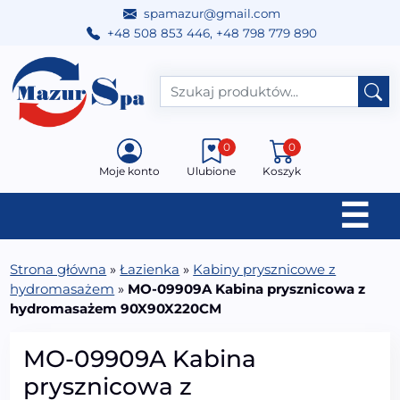
spamazur@gmail.com
+48 508 853 446
,
+48 798 779 890
Przejdź do treści
Main Navigation
0
0
Moje konto
Ulubione
Koszyk
☰
Strona główna
»
Łazienka
»
Kabiny prysznicowe z
hydromasażem
»
MO-09909A Kabina prysznicowa z
hydromasażem 90X90X220CM
MO-09909A Kabina
prysznicowa z