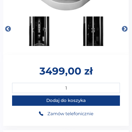
3499,00
zł
ilość MO-09909A Kabina prysznicowa z hydromasaż
Dodaj do koszyka
Zamów telefonicznie