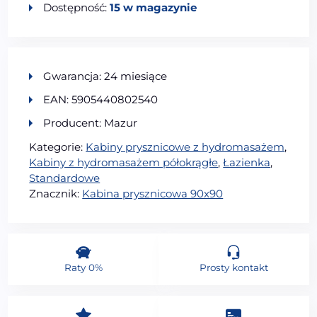
Dostępność:
15 w magazynie
Gwarancja: 24 miesiące
EAN: 5905440802540
Producent: Mazur
Kategorie:
Kabiny prysznicowe z hydromasażem
,
Kabiny z hydromasażem półokrągłe
,
Łazienka
,
Standardowe
Znacznik:
Kabina prysznicowa 90x90
Raty 0%
Prosty kontakt