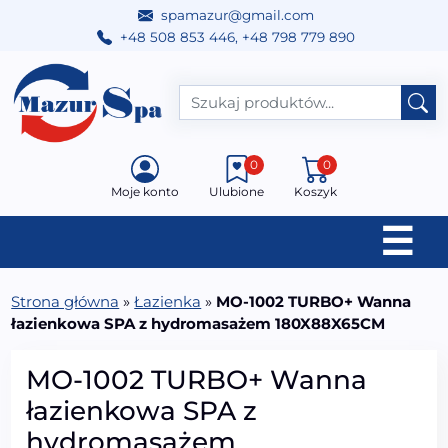
spamazur@gmail.com
+48 508 853 446
,
+48 798 779 890
Przejdź do treści
Main Navigation
0
0
Moje konto
Ulubione
Koszyk
☰
Strona główna
»
Łazienka
»
MO-1002 TURBO+ Wanna
łazienkowa SPA z hydromasażem 180X88X65CM
MO-1002 TURBO+ Wanna
łazienkowa SPA z
hydromasażem