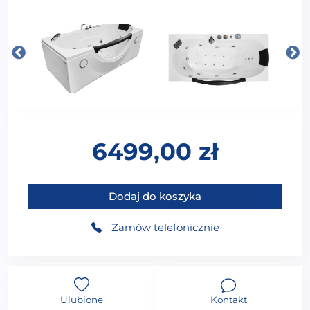
6499,00
zł
ilość MO-1002 TURBO+ Wanna łazienkowa SPA z hy
Dodaj do koszyka
Zamów telefonicznie
Ulubione
Kontakt