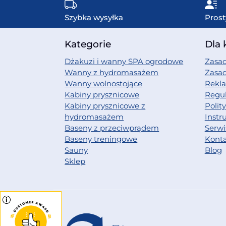
Szybka wysyłka
Prost
Kategorie
Dla 
Dżakuzi i wanny SPA ogrodowe
Zasad
Wanny z hydromasażem
Zasa
Wanny wolnostojące
Rekl
Kabiny prysznicowe
Regu
Kabiny prysznicowe z
Polit
hydromasażem
Instr
Baseny z przeciwprądem
Serwi
Baseny treningowe
Kont
Sauny
Blog
Sklep