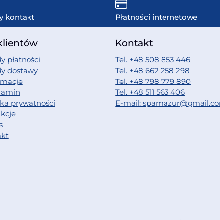
y kontakt
Płatności internetowe
klientów
Kontakt
y płatności
Tel. +48 508 853 446
dy dostawy
Tel. +48 662 258 298
amacje
Tel. +48 798 779 890
lamin
Tel. +48 511 563 406
yka prywatności
E-mail: spamazur@gmail.c
ukcje
s
akt