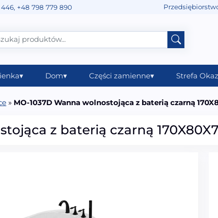
Przedsiębiorstw
 446
,
+48 798 779 890
ienka
▾
Dom
▾
Części zamienne
▾
Strefa Okaz
ce
»
MO-1037D Wanna wolnostojąca z baterią czarną 170
ojąca z baterią czarną 170X80