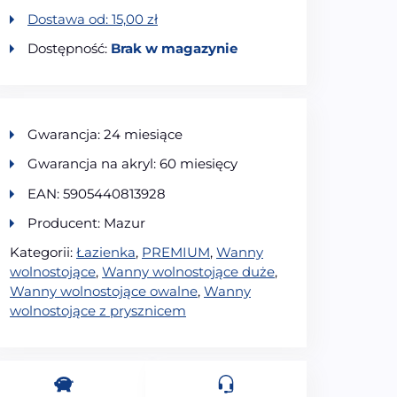
Dostawa od:
15,00
zł
Dostępność:
Brak w magazynie
Gwarancja: 24 miesiące
Gwarancja na akryl: 60 miesięcy
EAN: 5905440813928
Producent: Mazur
Kategorii:
Łazienka
,
PREMIUM
,
Wanny
wolnostojące
,
Wanny wolnostojące duże
,
Wanny wolnostojące owalne
,
Wanny
wolnostojące z prysznicem