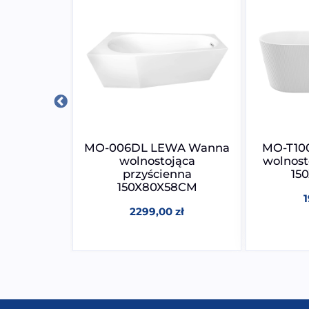
0 Wanna
MO-006DL LEWA Wanna
MO-T10
jąca
wolnostojąca
wolnost
58CM
przyścienna
15
150X80X58CM
0
zł
2299,00
zł