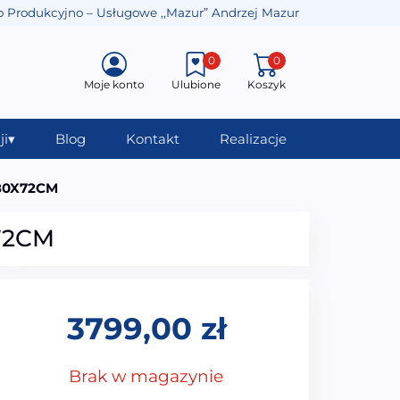
o Produkcyjno – Usługowe ,,Mazur” Andrzej Mazur
0
0
Moje konto
Ulubione
Koszyk
ji
▾
Blog
Kontakt
Realizacje
X80X72CM
X72CM
3799,00
zł
Brak w magazynie