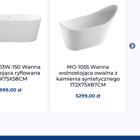
03W-150 Wanna
MO-1055 Wanna
ojąca ryflowana
wolnostojąca owalna z
0X75X58CM
kamienia syntetycznego
172X75X87CM
1999,00
zł
5299,00
zł