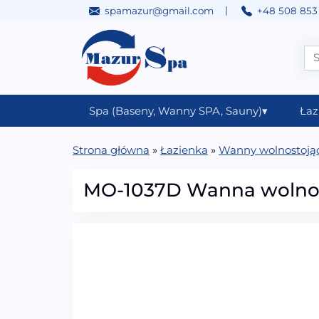
|
spamazur@gmail.com
+48 508 853
Przejdź do treści
Main Navigation
Spa (Baseny, Wanny SPA, Sauny)
▾
Łaz
Strona główna
»
Łazienka
»
Wanny wolnostoją
MO-1037D Wanna wolnost