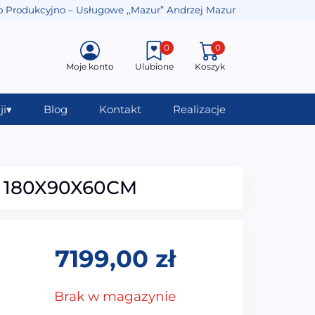
o Produkcyjno – Usługowe ,,Mazur” Andrzej Mazur
0
0
Moje konto
Ulubione
Koszyk
ji
▾
Blog
Kontakt
Realizacje
m 180X90X60CM
7199,00
zł
Brak w magazynie