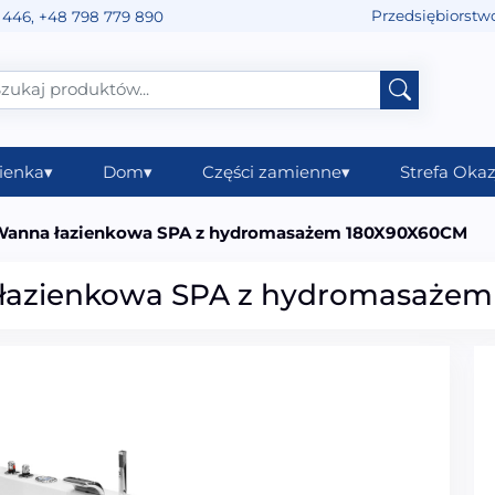
Przedsiębiorstw
 446
,
+48 798 779 890
ienka
▾
Dom
▾
Części zamienne
▾
Strefa Okaz
anna łazienkowa SPA z hydromasażem 180X90X60CM
łazienkowa SPA z hydromasaże