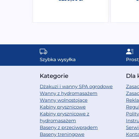
Szybka wysyłka
Prost
Kategorie
Dla 
Dżakuzi i wanny SPA ogrodowe
Zasad
Wanny z hydromasażem
Zasa
Wanny wolnostojące
Rekl
Kabiny prysznicowe
Regu
Kabiny prysznicowe z
Polit
hydromasażem
Instr
Baseny z przeciwprądem
Serwi
Baseny treningowe
Kont