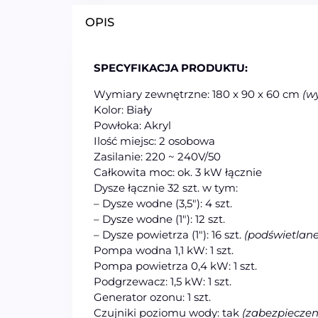
OPIS
SPECYFIKACJA PRODUKTU:
Wymiary zewnętrzne: 180 x 90 x 60 cm
(w
Kolor: Biały
Powłoka: Akryl
Ilość miejsc: 2 osobowa
Zasilanie: 220 ~ 240V/50
Całkowita moc: ok. 3 kW łącznie
Dysze łącznie 32 szt. w tym:
– Dysze wodne (3,5″): 4 szt.
– Dysze wodne (1″): 12 szt.
– Dysze powietrza (1″): 16 szt.
(podświetlane
Pompa wodna 1,1 kW: 1 szt.
Pompa powietrza 0,4 kW: 1 szt.
Podgrzewacz: 1,5 kW: 1 szt.
Generator ozonu: 1 szt.
Czujniki poziomu wody: tak
(zabezpiecze