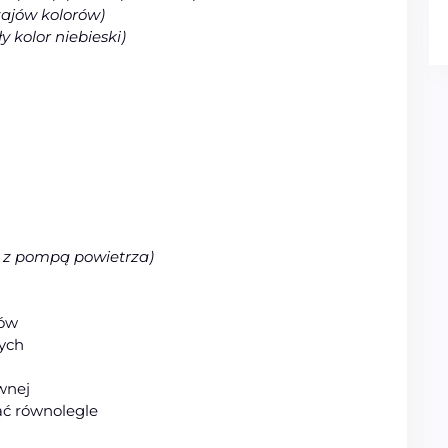
zajów kolorów)
ły kolor niebieski)
 z pompą powietrza)
dów
ych
wnej
ć równolegle