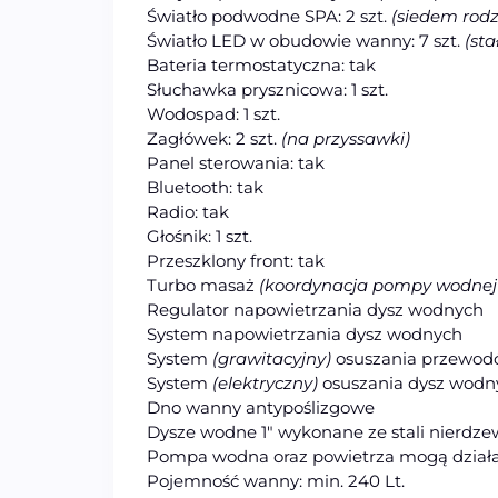
Światło podwodne SPA: 2 szt.
(siedem rod
Światło LED w obudowie wanny: 7 szt.
(sta
Bateria termostatyczna: tak
Słuchawka prysznicowa: 1 szt.
Wodospad: 1 szt.
Zagłówek: 2 szt.
(na przyssawki)
Panel sterowania: tak
Bluetooth: tak
Radio: tak
Głośnik: 1 szt.
Przeszklony front: tak
Turbo masaż
(koordynacja pompy wodnej
Regulator napowietrzania dysz wodnych
System napowietrzania dysz wodnych
System
(grawitacyjny)
osuszania przewo
System
(elektryczny)
osuszania dysz wodn
Dno wanny antypoślizgowe
Dysze wodne 1″ wykonane ze stali nierdze
Pompa wodna oraz powietrza mogą działa
Pojemność wanny: min. 240 Lt.