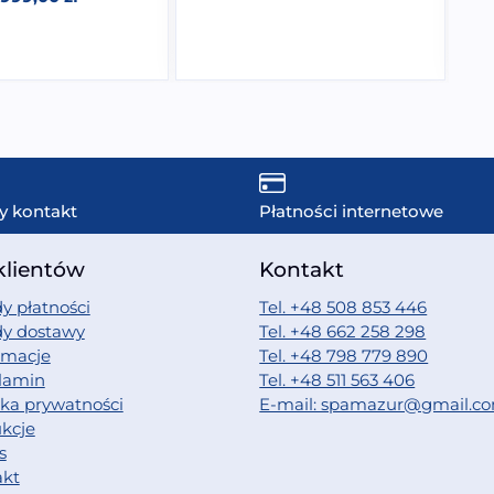
y kontakt
Płatności internetowe
klientów
Kontakt
y płatności
Tel. +48 508 853 446
dy dostawy
Tel. +48 662 258 298
amacje
Tel. +48 798 779 890
lamin
Tel. +48 511 563 406
yka prywatności
E-mail: spamazur@gmail.c
ukcje
s
akt