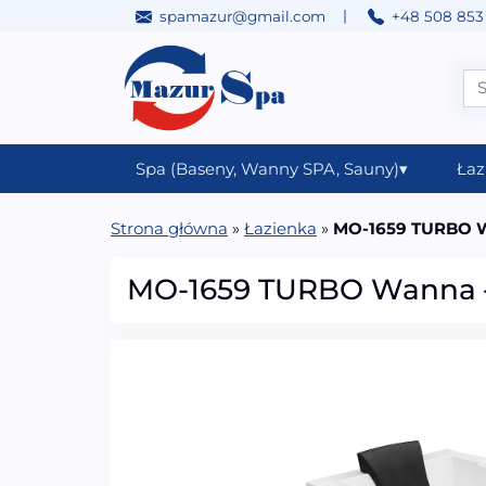
|
spamazur@gmail.com
+48 508 853
Przejdź do treści
Main Navigation
Spa (Baseny, Wanny SPA, Sauny)
▾
Łaz
Strona główna
»
Łazienka
»
MO-1659 TURBO W
MO-1659 TURBO Wanna 