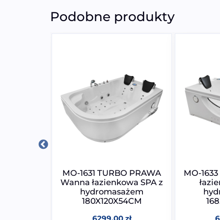
Podobne produkty
omasażem
MO-1631 TURBO PRAWA
MO-1633
SPA MUE-
Wanna łazienkowa SPA z
łazi
40x70cm
hydromasażem
hyd
180X120X54CM
16
0
zł
6299,00
zł
6