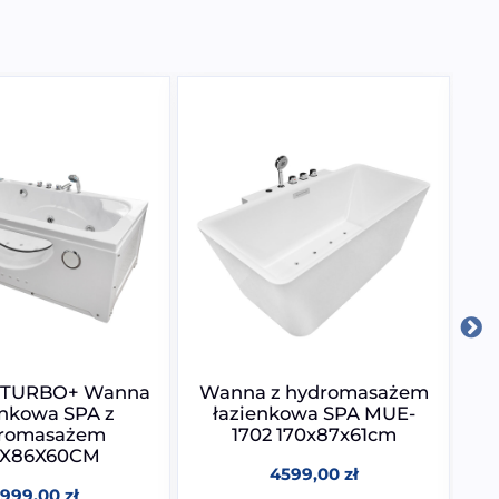
 TURBO+ Wanna
Wanna z hydromasażem
W
enkowa SPA z
łazienkowa SPA MUE-
romasażem
1702 170x87x61cm
8X86X60CM
4599,00
zł
999,00
zł