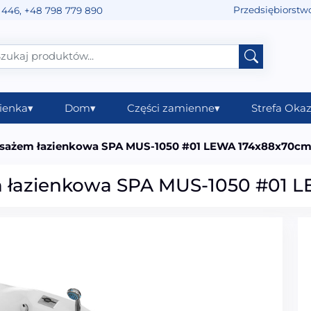
Przedsiębiorstw
 446
,
+48 798 779 890
ienka
▾
Dom
▾
Części zamienne
▾
Strefa Okaz
sażem łazienkowa SPA MUS-1050 #01 LEWA 174x88x70c
łazienkowa SPA MUS-1050 #01 