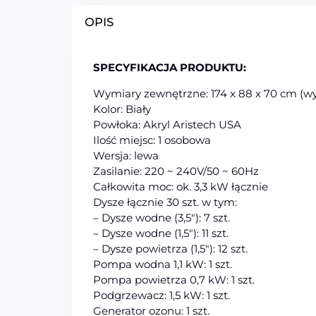
OPIS
SPECYFIKACJA PRODUKTU:
Wymiary zewnętrzne: 174 x 88 x 70 cm (w
Kolor: Biały
Powłoka: Akryl Aristech USA
Ilość miejsc: 1 osobowa
Wersja: lewa
Zasilanie: 220 ~ 240V/50 ~ 60Hz
Całkowita moc: ok. 3,3 kW łącznie
Dysze łącznie 30 szt. w tym:
– Dysze wodne (3,5″): 7 szt.
– Dysze wodne (1,5″): 11 szt.
– Dysze powietrza (1,5″): 12 szt.
Pompa wodna 1,1 kW: 1 szt.
Pompa powietrza 0,7 kW: 1 szt.
Podgrzewacz: 1,5 kW: 1 szt.
Generator ozonu: 1 szt.