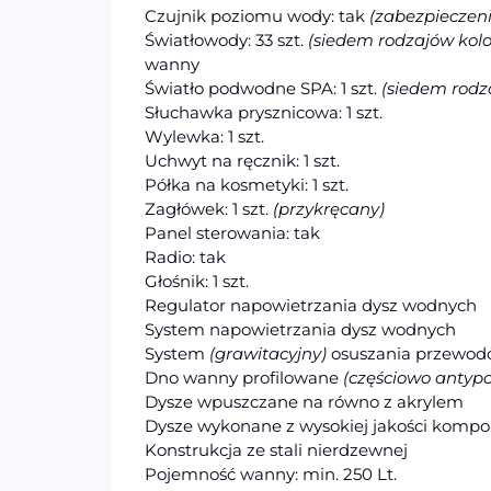
Czujnik poziomu wody: tak
(zabezpieczen
Światłowody: 33 szt.
(siedem rodzajów kol
wanny
Światło podwodne SPA: 1 szt.
(siedem rodz
Słuchawka prysznicowa: 1 szt.
Wylewka: 1 szt.
Uchwyt na ręcznik: 1 szt.
Półka na kosmetyki: 1 szt.
Zagłówek: 1 szt.
(przykręcany)
Panel sterowania: tak
Radio: tak
Głośnik: 1 szt.
Regulator napowietrzania dysz wodnych
System napowietrzania dysz wodnych
System
(grawitacyjny)
osuszania przewo
Dno wanny profilowane
(częściowo antypo
Dysze wpuszczane na równo z akrylem
Dysze wykonane z wysokiej jakości komp
Konstrukcja ze stali nierdzewnej
Pojemność wanny: min. 250 Lt.