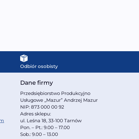
170x100x70cm
4499,00
zł
17999,00
zł
Odbiór osobisty
Dane firmy
Przedsiębiorstwo Produkcyjno
Usługowe ,,Mazur” Andrzej Mazur
NIP: 873 000 00 92
Adres sklepu:
om
ul. Leśna 18, 33-100 Tarnów
Pon. – Pt.: 9.00 – 17.00
Sob.: 9.00 – 13.00