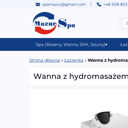
|
spamazur@gmail.com
+48 508 853
Przejdź do treści
Main Navigation
Spa (Baseny, Wanny SPA, Sauny)
▾
Łaz
Strona główna
»
Łazienka
»
Wanna z hydroma
Wanna z hydromasażem 