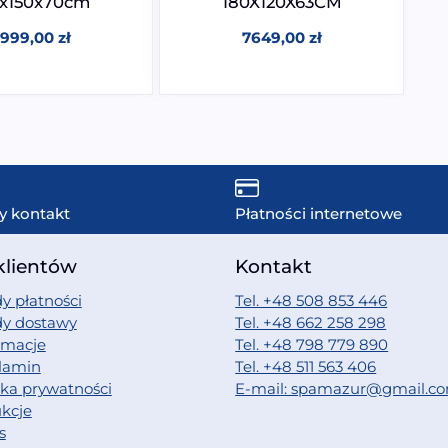
0x150x70cm
180X120X63CM
999,00
zł
7649,00
zł
y kontakt
Płatności internetowe
klientów
Kontakt
y płatności
Tel. +48 508 853 446
dy dostawy
Tel. +48 662 258 298
amacje
Tel. +48 798 779 890
lamin
Tel. +48 511 563 406
yka prywatności
E-mail: spamazur@gmail.c
ukcje
s