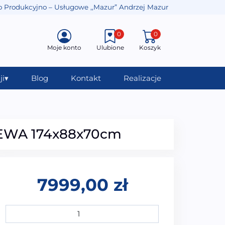
o Produkcyjno – Usługowe ,,Mazur” Andrzej Mazur
0
0
Moje konto
Ulubione
Koszyk
ji
▾
Blog
Kontakt
Realizacje
m
LEWA 174x88x70cm
7999,00
zł
ilość Wanna z hydromasażem łazienkowa SPA MUS-1050 