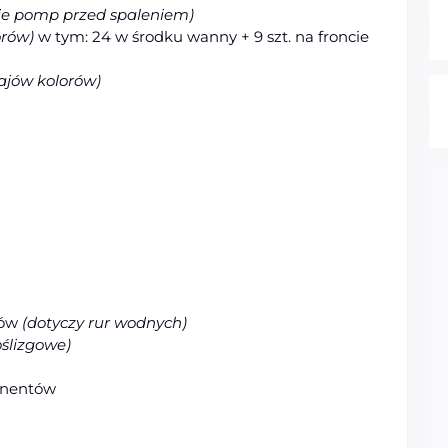
ie pomp przed spaleniem)
orów)
w tym: 24 w środku wanny + 9 szt. na froncie
ajów kolorów)
dów
(dotyczy rur wodnych)
ślizgowe)
onentów