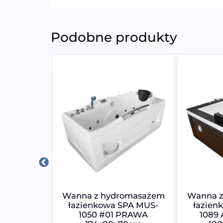
Podobne produkty
omasażem
Wanna z hydromasażem
Wanna z
SPA MUS-
łazienkowa SPA MUS-
łazien
 LEWA
1050 #01 PRAWA
1089 