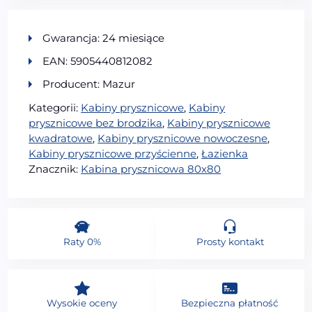
Gwarancja: 24 miesiące
EAN: 5905440812082
Producent: Mazur
Kategorii:
Kabiny prysznicowe
,
Kabiny
prysznicowe bez brodzika
,
Kabiny prysznicowe
kwadratowe
,
Kabiny prysznicowe nowoczesne
,
Kabiny prysznicowe przyścienne
,
Łazienka
Znacznik:
Kabina prysznicowa 80x80
Raty 0%
Prosty kontakt
Wysokie oceny
Bezpieczna płatność