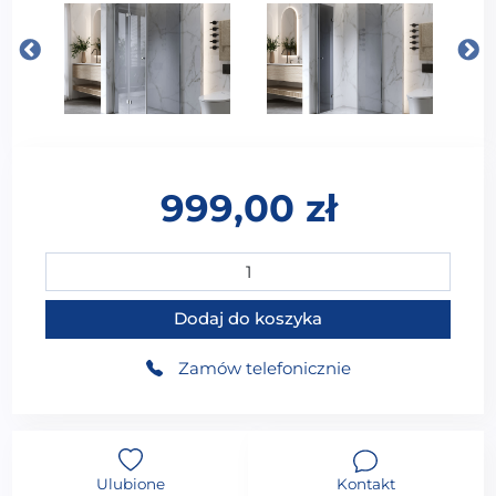
999,00
zł
ilość MO-93380GG Kabina prysznicowa kwadratowa 
Dodaj do koszyka
Zamów telefonicznie
Ulubione
Kontakt