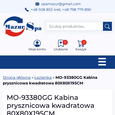
spamazur@gmail.com
+48 508 853 446
,
+48 798 779 890
Przejdź do treści
Main Navigation
0
0
Moje konto
Ulubione
Koszyk
☰
Strona główna
»
Łazienka
»
MO-93380GG Kabina
prysznicowa kwadratowa 80X80X195CM
MO-93380GG Kabina
prysznicowa kwadratowa
80X80X195CM