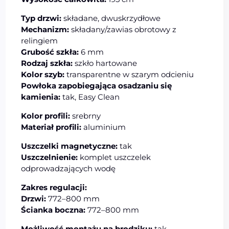
Typ drzwi:
składane, dwuskrzydłowe
Mechanizm:
składany/zawias obrotowy z
relingiem
Grubość szkła:
6 mm
Rodzaj szkła:
szkło hartowane
Kolor szyb:
transparentne w szarym odcieniu
Powłoka zapobiegająca osadzaniu się
kamienia:
tak, Easy Clean
Kolor profili:
srebrny
Materiał profili:
aluminium
Uszczelki magnetyczne:
tak
Uszczelnienie:
komplet uszczelek
odprowadzających wodę
Zakres regulacji:
Drzwi:
772–800 mm
Ścianka boczna:
772–800 mm
Możliwość montażu na brodziku:
tak