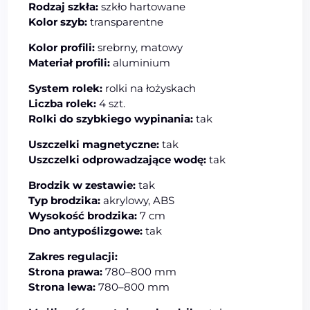
Rodzaj szkła:
szkło hartowane
Kolor szyb:
transparentne
Kolor profili:
srebrny, matowy
Materiał profili:
aluminium
System rolek:
rolki na łożyskach
Liczba rolek:
4 szt.
Rolki do szybkiego wypinania:
tak
Uszczelki magnetyczne:
tak
Uszczelki odprowadzające wodę:
tak
Brodzik w zestawie:
tak
Typ brodzika:
akrylowy, ABS
Wysokość brodzika:
7 cm
Dno antypoślizgowe:
tak
Zakres regulacji:
Strona prawa:
780–800 mm
Strona lewa:
780–800 mm