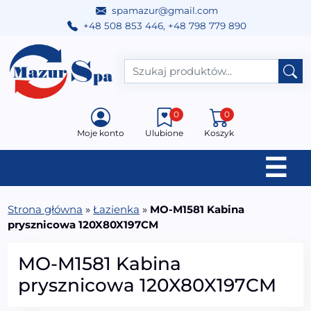
spamazur@gmail.com
+48 508 853 446
,
+48 798 779 890
Przejdź do treści
Main Navigation
0
0
Moje konto
Ulubione
Koszyk
☰
Strona główna
»
Łazienka
»
MO-M1581 Kabina
prysznicowa 120X80X197CM
MO-M1581 Kabina
prysznicowa 120X80X197CM