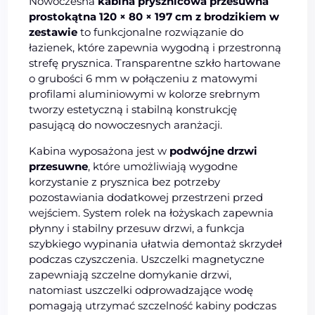
Nowoczesna
kabina prysznicowa przesuwna
prostokątna 120 × 80 × 197 cm z brodzikiem w
zestawie
to funkcjonalne rozwiązanie do
łazienek, które zapewnia wygodną i przestronną
strefę prysznica. Transparentne szkło hartowane
o grubości 6 mm w połączeniu z matowymi
profilami aluminiowymi w kolorze srebrnym
tworzy estetyczną i stabilną konstrukcję
pasującą do nowoczesnych aranżacji.
Kabina wyposażona jest w
podwójne drzwi
przesuwne
, które umożliwiają wygodne
korzystanie z prysznica bez potrzeby
pozostawiania dodatkowej przestrzeni przed
wejściem. System rolek na łożyskach zapewnia
płynny i stabilny przesuw drzwi, a funkcja
szybkiego wypinania ułatwia demontaż skrzydeł
podczas czyszczenia. Uszczelki magnetyczne
zapewniają szczelne domykanie drzwi,
natomiast uszczelki odprowadzające wodę
pomagają utrzymać szczelność kabiny podczas