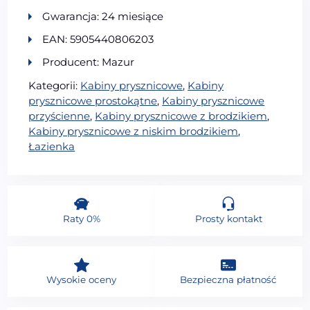
Gwarancja: 24 miesiące
EAN: 5905440806203
Producent: Mazur
Kategorii:
Kabiny prysznicowe
,
Kabiny
prysznicowe prostokątne
,
Kabiny prysznicowe
przyścienne
,
Kabiny prysznicowe z brodzikiem
,
Kabiny prysznicowe z niskim brodzikiem
,
Łazienka
Raty 0%
Prosty kontakt
Wysokie oceny
Bezpieczna płatność