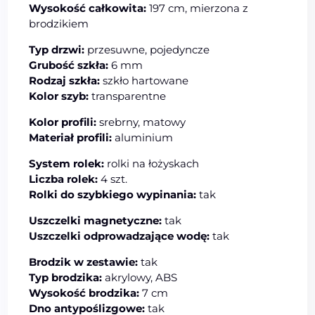
Wysokość całkowita:
197 cm, mierzona z
brodzikiem
Typ drzwi:
przesuwne, pojedyncze
Grubość szkła:
6 mm
Rodzaj szkła:
szkło hartowane
Kolor szyb:
transparentne
Kolor profili:
srebrny, matowy
Materiał profili:
aluminium
System rolek:
rolki na łożyskach
Liczba rolek:
4 szt.
Rolki do szybkiego wypinania:
tak
Uszczelki magnetyczne:
tak
Uszczelki odprowadzające wodę:
tak
Brodzik w zestawie:
tak
Typ brodzika:
akrylowy, ABS
Wysokość brodzika:
7 cm
Dno antypoślizgowe:
tak