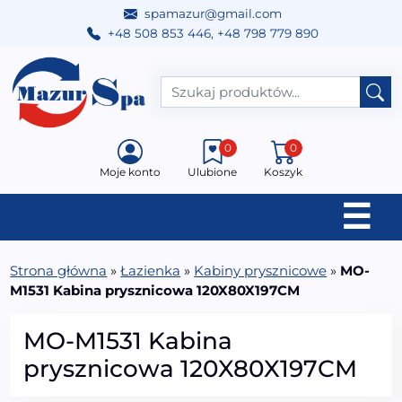
spamazur@gmail.com
+48 508 853 446
,
+48 798 779 890
Przejdź do treści
Main Navigation
0
0
Moje konto
Ulubione
Koszyk
☰
Strona główna
»
Łazienka
»
Kabiny prysznicowe
»
MO-
M1531 Kabina prysznicowa 120X80X197CM
MO-M1531 Kabina
prysznicowa 120X80X197CM