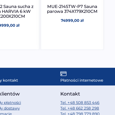
2 Sauna sucha z
MUE-214STW-P7 Sauna
M
m HARVIA 6 kW
parowa 374X179X210CM
p
X200X210CM
74999,00
zł
h
9999,00
zł
y kontakt
Płatności internetowe
klientów
Kontakt
y płatności
Tel. +48 508 853 446
dy dostawy
Tel. +48 662 258 298
amacje
Tel. +48 798 779 890