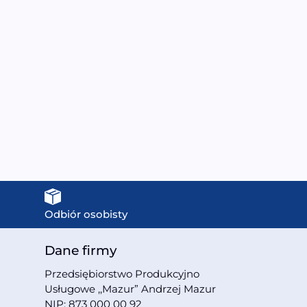
UE-1388 Sauna sucha z
MO-EA2RS Sauna na
iecem HARVIA 6 kW +
podczerwień z
Kabina prysznicowa z
kamieniami soli
ydromasażem i funkcją
himalajskiej
pary 250X180X210CM
120X105X190CM
55999,00
zł
4999,00
zł
Odbiór osobisty
Dane firmy
Przedsiębiorstwo Produkcyjno
Usługowe ,,Mazur” Andrzej Mazur
NIP: 873 000 00 92