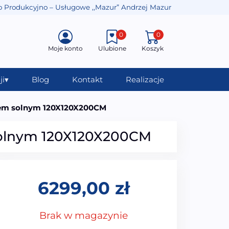
o Produkcyjno – Usługowe ,,Mazur” Andrzej Mazur
0
0
Moje konto
Ulubione
Koszyk
ji
▾
Blog
Kontakt
Realizacje
em solnym 120X120X200CM
olnym 120X120X200CM
6299,00
zł
Brak w magazynie