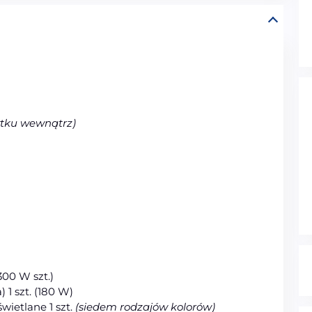
ytku
wewn
ątrz
)
300 W szt.)
1 szt. (180 W)
wietlane 1 szt.
(siedem rodzajów kolorów)