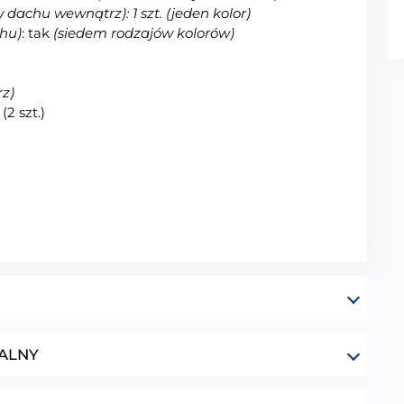
achu wewnątrz): 1 szt. (jeden kolor)
hu)
: tak
(siedem rodzajów kolorów)
z)
2 szt.)
ALNY