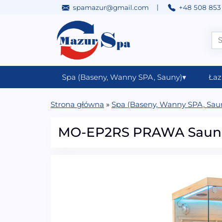
|
spamazur@gmail.com
+48 508 853
Przejdź do treści
Main Navigation
Spa (Baseny, Wanny SPA, Sauny)
▾
Łaz
Strona główna
»
Spa (Baseny, Wanny SPA, Sau
MO-EP2RS PRAWA Sauna