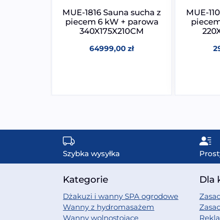
W Sauna
MUE-1816 Sauna sucha z
MUE-110
RAWA
piecem 6 kW + parowa
piece
CM 5 kW
340X175X210CM
220
0
zł
64999,00
zł
2
Szybka wysyłka
Prost
Kategorie
Dla 
Dżakuzi i wanny SPA ogrodowe
Zasad
Wanny z hydromasażem
Zasa
Wanny wolnostojące
Rekl