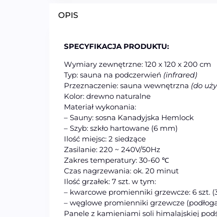
OPIS
SPECYFIKACJA PRODUKTU:
Wymiary zewnętrzne: 120 x 120 x 200 cm
Typ: sauna na podczerwień
(infrared)
Przeznaczenie: sauna
wew
nętrzna
(do uż
Kolor: drewno naturalne
Materiał wykonania:
– Sauny: sosna Kanadyjska Hemlock
– Szyb: szkło hartowane (6 mm)
Ilość miejsc: 2 siedzące
Zasilanie: 220 ~ 240V/50Hz
Zakres temperatury: 30-60 ℃
Czas nagrzewania: ok. 20 minut
Ilość grzałek: 7 szt. w tym:
– kwarcowe promienniki grzewcze: 6 szt. (
– węglowe promienniki grzewcze (podłoga) 
Panele z kamieniami soli himalajskiej podś