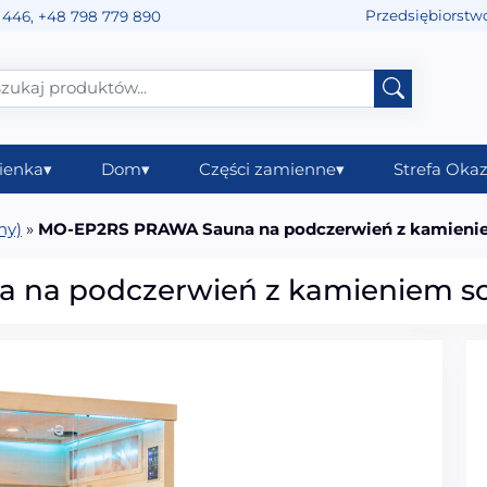
Przedsiębiorstw
 446
,
+48 798 779 890
ienka
▾
Dom
▾
Części zamienne
▾
Strefa Okaz
ny)
»
MO-EP2RS PRAWA Sauna na podczerwień z kamieni
 na podczerwień z kamieniem s