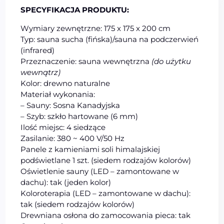
SPECYFIKACJA PRODUKTU:
Wymiary zewnętrzne: 175 x 175 x 200 cm
Typ: sauna sucha (fińska)/sauna na podczerwień
(infrared)
Przeznaczenie: sauna
wew
nętrzna
(do użytku
wewn
ątrz
)
Kolor: drewno naturalne
Materiał wykonania:
– Sauny: Sosna Kanadyjska
– Szyb: szkło hartowane (6 mm)
Ilość miejsc: 4 siedzące
Zasilanie: 380 ~ 400 V/50 Hz
Panele z kamieniami soli himalajskiej
podświetlane 1 szt. (siedem rodzajów kolorów)
Oświetlenie sauny (LED – zamontowane w
dachu): tak (jeden kolor)
Koloroterapia (LED – zamontowane w dachu):
tak (siedem rodzajów kolorów)
Drewniana osłona do zamocowania pieca: tak