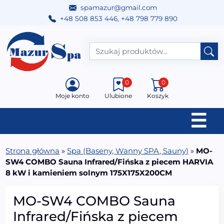
spamazur@gmail.com
+48 508 853 446
,
+48 798 779 890
Przejdź do treści
Main Navigation
0
0
Moje konto
Ulubione
Koszyk
☰
Strona główna
»
Spa (Baseny, Wanny SPA, Sauny)
»
MO-
SW4 COMBO Sauna Infrared/Fińska z piecem HARVIA
8 kW i kamieniem solnym 175X175X200CM
MO-SW4 COMBO Sauna
Infrared/Fińska z piecem