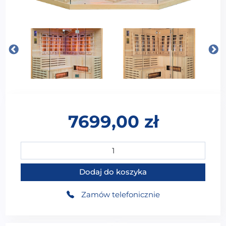
7699,00
zł
ilość MO-EA4CRS Sauna na podczerwień z kamieniami 
Dodaj do koszyka
Zamów telefonicznie