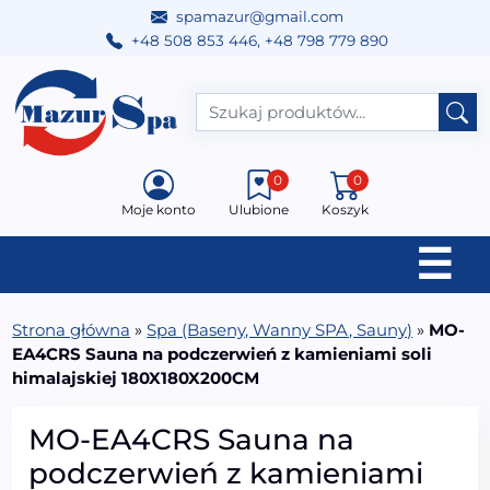
spamazur@gmail.com
+48 508 853 446
,
+48 798 779 890
Przejdź do treści
Main Navigation
0
0
Moje konto
Ulubione
Koszyk
☰
Strona główna
»
Spa (Baseny, Wanny SPA, Sauny)
»
MO-
EA4CRS Sauna na podczerwień z kamieniami soli
himalajskiej 180X180X200CM
MO-EA4CRS Sauna na
podczerwień z kamieniami