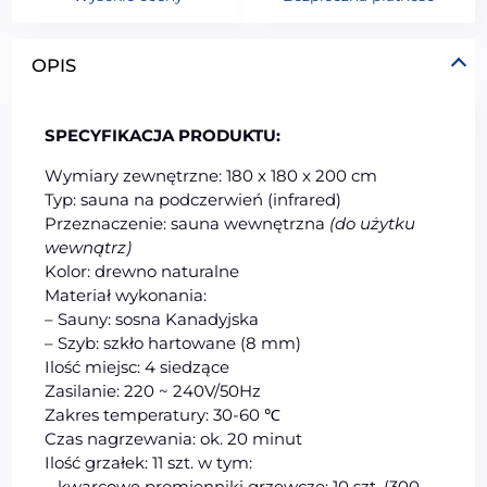
OPIS
SPECYFIKACJA PRODUKTU:
Wymiary zewnętrzne: 180 x 180 x 200 cm
Typ: sauna na podczerwień (infrared)
Przeznaczenie: sauna
wew
nętrzna
(do użytku
wewn
ątrz
)
Kolor: drewno naturalne
Materiał wykonania:
– Sauny: sosna Kanadyjska
– Szyb: szkło hartowane (8 mm)
Ilość miejsc: 4 siedzące
Zasilanie: 220 ~ 240V/50Hz
Zakres temperatury: 30-60 ℃
Czas nagrzewania: ok. 20 minut
Ilość grzałek: 11 szt. w tym:
– kwarcowe promienniki grzewcze: 10 szt. (300