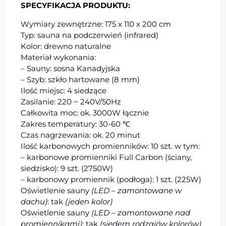
SPECYFIKACJA PRODUKTU:
Wymiary zewnętrzne: 175 x 110 x 200 cm
Typ: sauna na podczerwień (infrared)
Kolor: drewno naturalne
Materiał wykonania:
– Sauny: sosna Kanadyjska
– Szyb: szkło hartowane (8 mm)
Ilość miejsc: 4 siedzące
Zasilanie: 220 ~ 240V/50Hz
Całkowita moc: ok. 3000W łącznie
Zakres temperatury: 30-60 ℃
Czas nagrzewania: ok. 20 minut
Ilość karbonowych promienników: 10 szt. w tym:
– karbonowe promienniki Full Carbon (ściany,
siedzisko): 9 szt. (2750W)
– karbonowy promiennik (podłoga): 1 szt. (225W)
Oświetlenie sauny
(LED – zamontowane w
dachu)
: tak
(jeden kolor)
Oświetlenie sauny
(LED – zamontowane nad
promiennikami)
: tak
(siedem rodzajów kolorów)