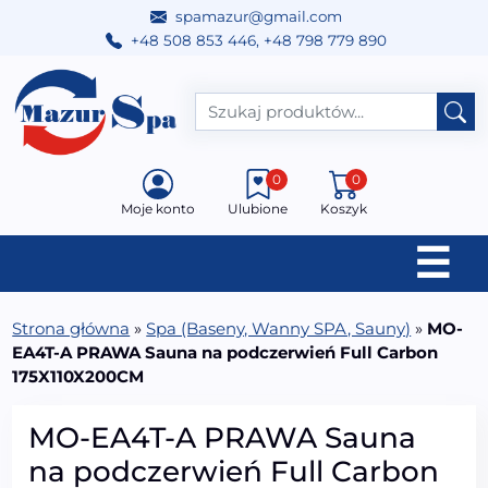
spamazur@gmail.com
+48 508 853 446
,
+48 798 779 890
Przejdź do treści
Main Navigation
0
0
Moje konto
Ulubione
Koszyk
☰
Strona główna
»
Spa (Baseny, Wanny SPA, Sauny)
»
MO-
EA4T-A PRAWA Sauna na podczerwień Full Carbon
175X110X200CM
MO-EA4T-A PRAWA Sauna
na podczerwień Full Carbon