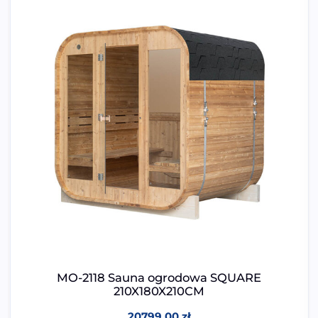
MO-2118 Sauna ogrodowa SQUARE
210X180X210CM
20799,00
zł