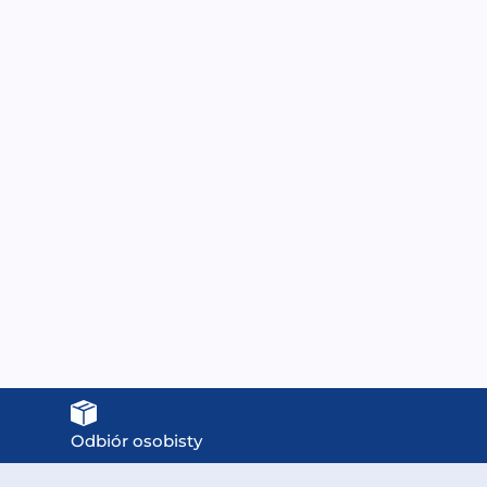
MO-0717-170 Wanna
MUE-D003W Wanna
wolnostojąca
wolnostojąca ze ścieralną
170X80X58CM
powłoką 170X75X60CM
2249,00
zł
3899,00
zł
Odbiór osobisty