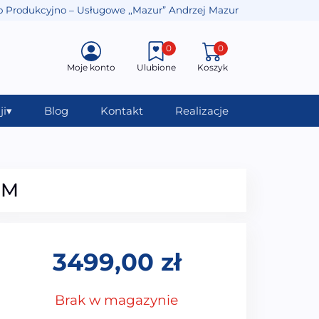
o Produkcyjno – Usługowe ,,Mazur” Andrzej Mazur
0
0
Moje konto
Ulubione
Koszyk
ji
▾
Blog
Kontakt
Realizacje
CM
3499,00
zł
Brak w magazynie