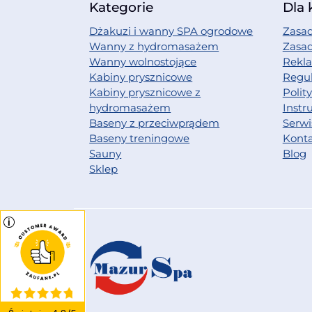
Kategorie
Dla 
Dżakuzi i wanny SPA ogrodowe
Zasad
Wanny z hydromasażem
Zasa
Wanny wolnostojące
Rekl
Kabiny prysznicowe
Regu
Kabiny prysznicowe z
Polit
hydromasażem
Instr
Baseny z przeciwprądem
Serwi
Baseny treningowe
Kont
Sauny
Blog
Sklep