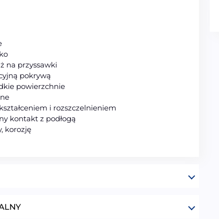
e
ko
ż na przyssawki
acyjną pokrywą
adkie powierzchnie
zne
kształceniem i rozszczelnieniem
ny kontakt z podłogą
, korozję
ALNY