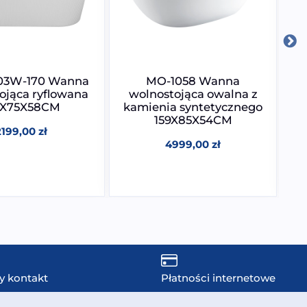
03W-170 Wanna
MO-1058 Wanna
ojąca ryflowana
wolnostojąca owalna z
0X75X58CM
kamienia syntetycznego
159X85X54CM
2199,00
zł
4999,00
zł
y kontakt
Płatności internetowe