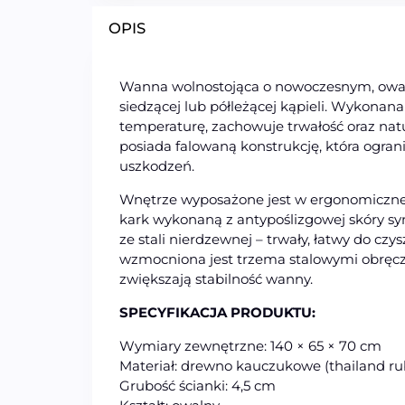
OPIS
Wanna wolnostojąca o nowoczesnym, owal
siedzącej lub półleżącej kąpieli. Wykonan
temperaturę, zachowuje trwałość oraz nat
posiada falowaną konstrukcję, która ogran
uszkodzeń.
Wnętrze wyposażone jest w ergonomiczne
kark wykonaną z antypoślizgowej skóry syn
ze stali nierdzewnej – trwały, łatwy do czys
wzmocniona jest trzema stalowymi obręcz
zwiększają stabilność wanny.
SPECYFIKACJA PRODUKTU:
Wymiary zewnętrzne: 140 × 65 × 70 cm
Materiał: drewno kauczukowe (thailand r
Grubość ścianki: 4,5 cm