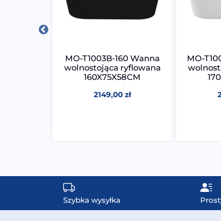
Wanna
MO-T1003B-160 Wanna
MO-T10
jąca
wolnostojąca ryflowana
wolnost
 kamienia
160X75X58CM
17
nego
2149,00
zł
56CM
0
zł
Szybka wysyłka
Prost