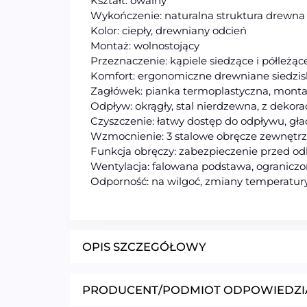
Kształt: owalny
Wykończenie: naturalna struktura drewna
Kolor: ciepły, drewniany odcień
Montaż: wolnostojący
Przeznaczenie: kąpiele siedzące i półleżąc
Komfort: ergonomiczne drewniane siedzis
Zagłówek: pianka termoplastyczna, monta
Odpływ: okrągły, stal nierdzewna, z dekor
Czyszczenie: łatwy dostęp do odpływu, gł
Wzmocnienie: 3 stalowe obręcze zewnętr
Funkcja obręczy: zabezpieczenie przed od
Wentylacja: falowana podstawa, ograniczo
Odporność: na wilgoć, zmiany temperatury
OPIS SZCZEGÓŁOWY
PRODUCENT/PODMIOT ODPOWIEDZI