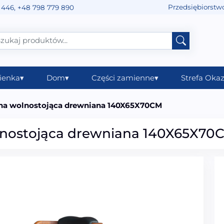
Przedsiębiorstw
 446
,
+48 798 779 890
ienka
▾
Dom
▾
Części zamienne
▾
Strefa Okaz
a wolnostojąca drewniana 140X65X70CM
nostojąca drewniana 140X65X70