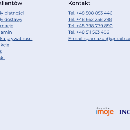
klientów
Kontakt
y płatności
Tel. +48 508 853 446
dy dostawy
Tel. +48 662 258 298
amacje
Tel. +48 798 779 890
lamin
Tel. +48 511 563 406
yka prywatności
E-mail: spamazur@gmail.c
ukcje
s
akt