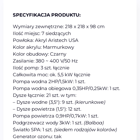
SPECYFIKACJA PRODUKTU:
Wymiary zewnętrzne: 218 x 218 x 98 cm
Ilość miejsc: 7 siedzących
Powłoka: Akryl Aristech USA
Kolor akrylu: Marmurkowy
Kolor obudowy: Czarny
Zasilanie: 380 ~ 400 V/50 Hz
Ilość pomp: 3 szt. łącznie
Całkowita moc: ok. 5,5 kW łącznie
Pompa wodna 2HP/1,5kW: 1 szt.
Pompa wodna obiegowa 0,35HP/0,25kW: 1 szt.
Dysze łącznie: 21 szt. w tym:
– Dysze wodne (3,5″): 9 szt.
(kierunkowe)
– Dysze powietrza (1,5″): 12 szt.
Pompa powietrza 0,9HP/0,7kW: 1 szt.
Podgrzewacz wody 3kW: 1 szt.
(Balboa)
Światło SPA: 1 szt.
(siedem rodzajów kolorów)
Generator ozonu: tak