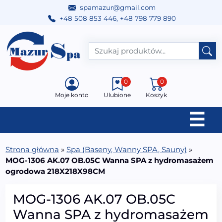
spamazur@gmail.com
+48 508 853 446
,
+48 798 779 890
Przejdź do treści
Main Navigation
0
0
Moje konto
Ulubione
Koszyk
☰
Strona główna
»
Spa (Baseny, Wanny SPA, Sauny)
»
MOG-1306 AK.07 OB.05C Wanna SPA z hydromasażem
ogrodowa 218X218X98CM
MOG-1306 AK.07 OB.05C
Wanna SPA z hydromasażem