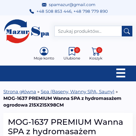
spamazur@gmail.com
+48 508 853 446
,
+48 798 779 890
Przejdź do treści
Main Navigation
0
0
Moje konto
Ulubione
Koszyk
☰
Strona główna
»
Spa (Baseny, Wanny SPA, Sauny)
»
MOG-1637 PREMIUM Wanna SPA z hydromasażem
ogrodowa 215X215X98CM
MOG-1637 PREMIUM Wanna
SPA z hydromasażem