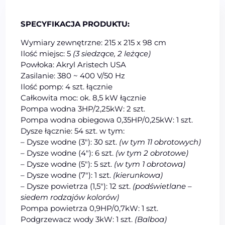
SPECYFIKACJA PRODUKTU:
Wymiary zewnętrzne: 215 x 215 x 98 cm
Ilość miejsc: 5
(3 siedzące, 2 leżące)
Powłoka: Akryl Aristech USA
Zasilanie: 380 ~ 400 V/50 Hz
Ilość pomp: 4 szt. łącznie
Całkowita moc: ok. 8,5 kW łącznie
Pompa wodna 3HP/2,25kW: 2 szt.
Pompa wodna obiegowa 0,35HP/0,25kW: 1 szt.
Dysze łącznie: 54 szt. w tym:
– Dysze wodne (3″): 30 szt.
(w tym 11 obrotowych)
– Dysze wodne (4″): 6 szt.
(w tym 2 obrotowe)
– Dysze wodne (5″): 5 szt.
(w tym 1 obrotowa)
– Dysze wodne (7″): 1 szt.
(kierunkowa)
– Dysze powietrza (1,5″): 12 szt.
(podświetlane –
siedem rodzajów kolorów)
Pompa powietrza 0,9HP/0,7kW: 1 szt.
Podgrzewacz wody 3kW: 1 szt.
(Balboa)