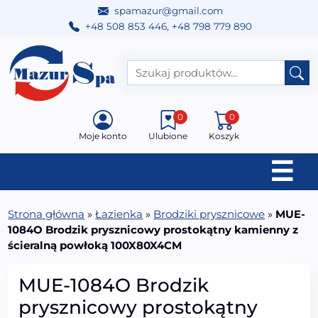
spamazur@gmail.com
+48 508 853 446
,
+48 798 779 890
Przejdź do treści
Main Navigation
0
0
Moje konto
Ulubione
Koszyk
☰
Strona główna
»
Łazienka
»
Brodziki prysznicowe
»
MUE-
1084O Brodzik prysznicowy prostokątny kamienny z
ścieralną powłoką 100X80X4CM
MUE-1084O Brodzik
prysznicowy prostokątny