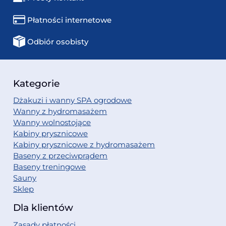
Płatności internetowe
Odbiór osobisty
Kategorie
Dżakuzi i wanny SPA ogrodowe
Wanny z hydromasażem
Wanny wolnostojące
Kabiny prysznicowe
Kabiny prysznicowe z hydromasażem
Baseny z przeciwprądem
Baseny treningowe
Sauny
Sklep
Dla klientów
Zasady płatności