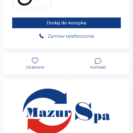
149,99
zł
ilość MUE-1084O Brodzik prysznicowy prostokątny ka
Dodaj do koszyka
Zamów telefonicznie
Ulubione
Kontakt