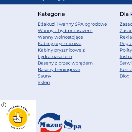
Kategorie
Dla 
Dżakuzi i wanny SPA ogrodowe
Zasad
Wanny z hydromasażem
Zasa
Wanny wolnostojące
Rekl
Kabiny prysznicowe
Regu
Kabiny prysznicowe z
Polit
hydromasażem
Instr
Baseny z przeciwprądem
Serwi
Baseny treningowe
Kont
Sauny
Blog
Sklep