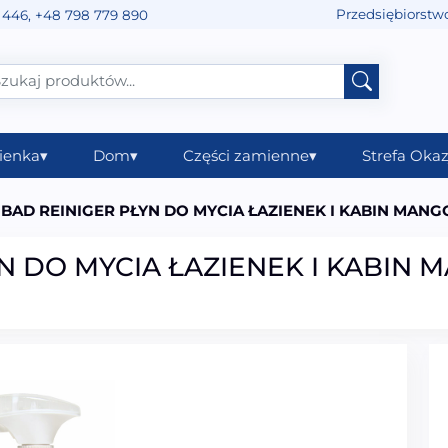
Przedsiębiorstw
 446
,
+48 798 779 890
ienka
▾
Dom
▾
Części zamienne
▾
Strefa Okaz
BAD REINIGER PŁYN DO MYCIA ŁAZIENEK I KABIN MANG
N DO MYCIA ŁAZIENEK I KABIN 