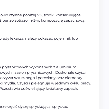
owo czynne poniżej 5%, środki konserwujące:
1,2 benzoizotiazolin-3-n, kompozycję zapachową.
orady lekarza, należy pokazać pojemnik lub
in prysznicowych wykonanych z aluminium,
łowych i zasłon prysznicowych. Doskonale czyści
worzywa sztucznego i porcelany oraz elementy
 mydła. Czyści i pielęgnuje w jednym cyklu pracy.
Pozostawia odświeżający kwiatowy zapach.
zekręcić dyszę spryskującą, spryskać