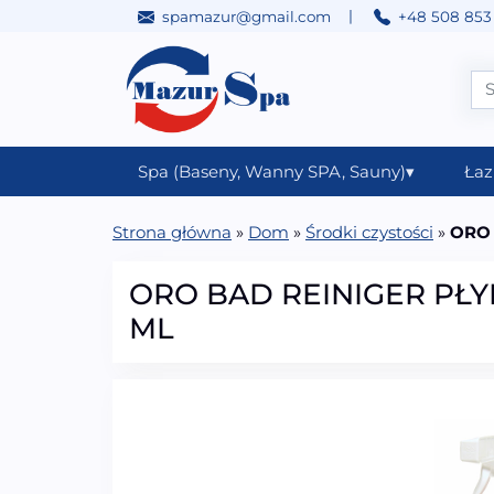
|
spamazur@gmail.com
+48 508 853
Przejdź do treści
Main Navigation
Spa (Baseny, Wanny SPA, Sauny)
▾
Łaz
Strona główna
»
Dom
»
Środki czystości
»
ORO 
ORO BAD REINIGER PŁY
ML