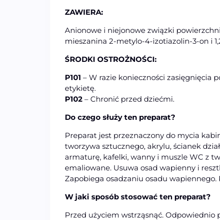
ZAWIERA:
Anionowe i niejonowe związki powierzchni
mieszanina 2-metylo-4-izotiazolin-3-on i 
ŚRODKI OSTROŻNOŚCI:
P101
– W razie konieczności zasięgnięcia p
etykietę.
P102
– Chronić przed dziećmi.
Do czego służy ten preparat?
Preparat jest przeznaczony do mycia kab
tworzywa sztucznego, akrylu, ścianek dzia
armaturę, kafelki, wanny i muszle WC z t
emaliowane. Usuwa osad wapienny i resztki
Zapobiega osadzaniu osadu wapiennego. 
W jaki sposób stosować ten preparat?
Przed użyciem wstrząsnąć. Odpowiednio pr