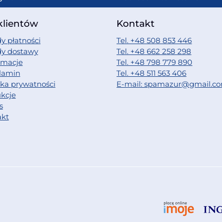
klientów
Kontakt
y płatności
Tel. +48 508 853 446
dy dostawy
Tel. +48 662 258 298
amacje
Tel. +48 798 779 890
lamin
Tel. +48 511 563 406
yka prywatności
E-mail: spamazur@gmail.c
ukcje
s
akt