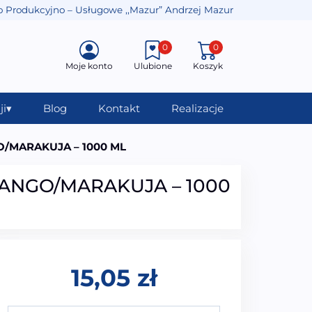
o Produkcyjno – Usługowe ,,Mazur” Andrzej Mazur
0
0
Moje konto
Ulubione
Koszyk
ji
▾
Blog
Kontakt
Realizacje
O/MARAKUJA – 1000 ML
MANGO/MARAKUJA – 1000
15,05
zł