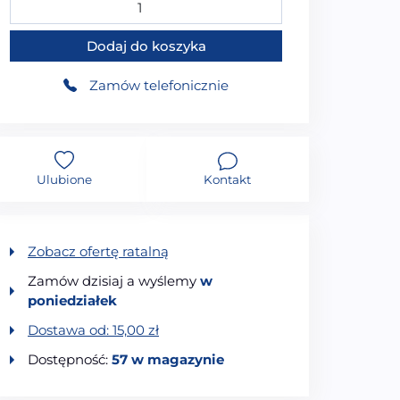
ilość ORO BAD REINIGER PŁYN DO MYCIA ŁAZIENEK I 
Dodaj do koszyka
Zamów telefonicznie
Ulubione
Kontakt
Zobacz ofertę ratalną
Zamów dzisiaj a wyślemy
w
poniedziałek
Dostawa od:
15,00
zł
Dostępność:
57 w magazynie