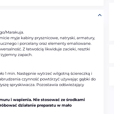
go/Marakuja.
cie myje kabiny prysznicowe, natryski, armatury,
tucznego i porcelany oraz elementy emaliowane.
salność. Z łatwością likwiduje zacieki, resztki
rzyjemny zapach.
ło 1 min. Następnie wytrzeć wilgotną ściereczką i
zabrudzenia czynność powtórzyć używając gąbki do
dyszę spryskiwacza. Pozostawia odświeżający
muru i wapienia. Nie stosować ze środkami
róbować działanie preparatu w mało