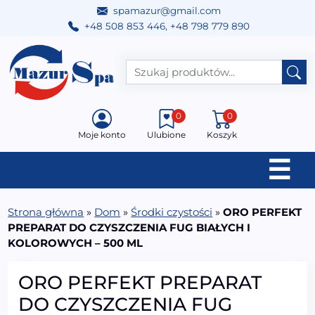
spamazur@gmail.com
+48 508 853 446
,
+48 798 779 890
Przejdź do treści
Main Navigation
0
0
Moje konto
Ulubione
Koszyk
☰
Strona główna
»
Dom
»
Środki czystości
»
ORO PERFEKT
PREPARAT DO CZYSZCZENIA FUG BIAŁYCH I
KOLOROWYCH – 500 ML
ORO PERFEKT PREPARAT
DO CZYSZCZENIA FUG