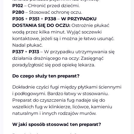
P102
– CHronić przed dziećmi.
P280
– Stosować ochronę oczu.
P305
+
P351
+
P338
–
W PRZYPADKU
DOSTANIA SIĘ DO OCZU:
Ostrożnie płukać
wodą przez kilka minut. Wyjąć soczewki
kontaktowe, jeżeli są i można je łatwo usunąć.
Nadal płukać.
P337
+
P313
– W przypadku utrzymywania się
działania drażniącego na oczy: Zasięgnąć
porady/zgłosić się pod opiekę lekarza.
Do czego służy ten preparat?
Dokładnie czyści fugi między płytkami ściennymi
i podłogowymi. Bardzo łatwy w stosowaniu.
Preparat do czyszczenia fug nadaje się do
wszelkich fug w klinkierze, licówce, kamieniu
naturalnym i innych rodzajów murów.
W jaki sposób stosować ten preparat?