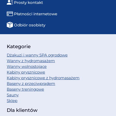
Prosty kontakt
Płatności internetowe
Odbiór osobisty
Kategorie
Dżakuzi i wanny SPA ogrodowe
Wanny z hydromasażem
Wanny wolnostojące
Kabiny prysznicowe
Kabiny prysznicowe z hydromasażem
Baseny z przeciwprądem
Baseny treningowe
Sauny
Sklep
Dla klientów