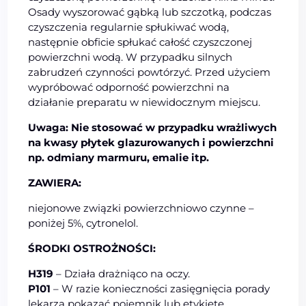
Osady wyszorować gąbką lub szczotką, podczas
czyszczenia regularnie spłukiwać wodą,
następnie obficie spłukać całość czyszczonej
powierzchni wodą. W przypadku silnych
zabrudzeń czynności powtórzyć. Przed użyciem
wypróbować odporność powierzchni na
działanie preparatu w niewidocznym miejscu.
Uwaga: Nie stosować w przypadku wrażliwych
na kwasy płytek glazurowanych i powierzchni
np. odmiany marmuru, emalie itp.
ZAWIERA:
niejonowe związki powierzchniowo czynne –
poniżej 5%, cytronelol.
ŚRODKI OSTROŻNOŚCI:
H319
– Działa drażniąco na oczy.
P101
– W razie konieczności zasięgnięcia porady
lekarza pokazać pojemnik lub etykietę.