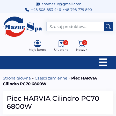
spamazur@gmail.com
+48 508 853 446
,
+48 798 779 890
Przejdź do treści
Main Navigation
0
0
Moje konto
Ulubione
Koszyk
☰
Strona główna
»
Części zamienne
»
Piec HARVIA
Cilindro PC70 6800W
Piec HARVIA Cilindro PC70
6800W