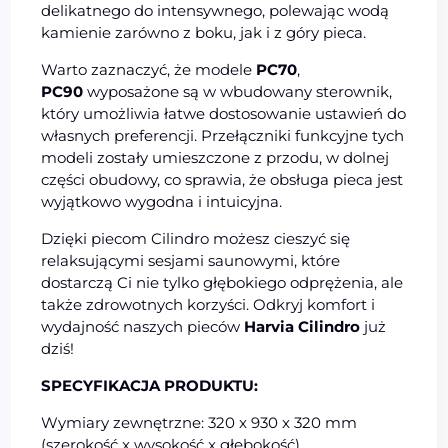
delikatnego do intensywnego, polewając wodą
kamienie zarówno z boku, jak i z góry pieca.
Warto zaznaczyć, że modele
PC70
,
PC90
wyposażone są w wbudowany sterownik,
który umożliwia łatwe dostosowanie ustawień do
własnych preferencji. Przełączniki funkcyjne tych
modeli zostały umieszczone z przodu, w dolnej
części obudowy, co sprawia, że obsługa pieca jest
wyjątkowo wygodna i intuicyjna.
Dzięki piecom Cilindro możesz cieszyć się
relaksującymi sesjami saunowymi, które
dostarczą Ci nie tylko głębokiego odprężenia, ale
także zdrowotnych korzyści. Odkryj komfort i
wydajność naszych pieców
Harvia Cilindro
już
dziś!
SPECYFIKACJA PRODUKTU:
Wymiary zewnętrzne: 320 x 930 x 320 mm
(szerokość x wysokość x głębokość)