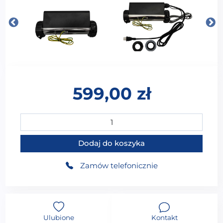
599,00
zł
ilość Podgrzewacz wody przepływowy 1500 W do wanny 
Dodaj do koszyka
Zamów telefonicznie
Ulubione
Kontakt