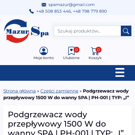
spamazur@gmail.com
+48 508 853 446
,
+48 798 779 890
Przejdź do treści
Main Navigation
0
0
Moje konto
Ulubione
Koszyk
☰
Strona główna
»
Części zamienne
»
Podgrzewacz wody
przepływowy 1500 W do wanny SPA | PH-001 | TYP: „I”
Podgrzewacz wody
przepływowy 1500 W do
wanny SPA | PH-001 | TYP: „I”