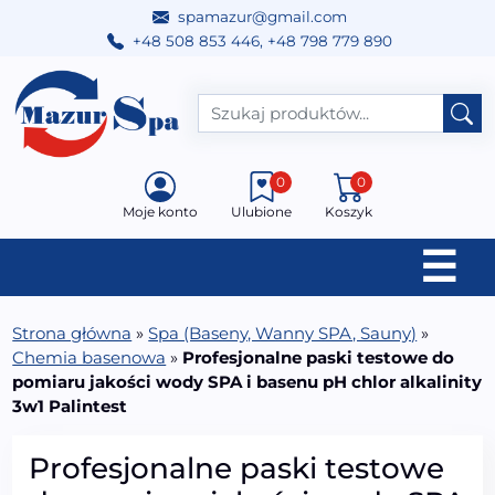
spamazur@gmail.com
+48 508 853 446
,
+48 798 779 890
Przejdź do treści
Main Navigation
0
0
Moje konto
Ulubione
Koszyk
☰
Strona główna
»
Spa (Baseny, Wanny SPA, Sauny)
»
Chemia basenowa
»
Profesjonalne paski testowe do
pomiaru jakości wody SPA i basenu pH chlor alkalinity
3w1 Palintest
Profesjonalne paski testowe