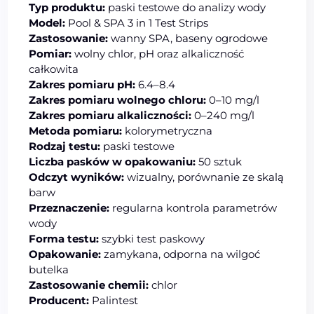
Typ produktu:
paski testowe do analizy wody
Model:
Pool & SPA 3 in 1 Test Strips
Zastosowanie:
wanny SPA, baseny ogrodowe
Pomiar:
wolny chlor, pH oraz alkaliczność
całkowita
Zakres pomiaru pH:
6.4–8.4
Zakres pomiaru wolnego chloru:
0–10 mg/l
Zakres pomiaru alkaliczności:
0–240 mg/l
Metoda pomiaru:
kolorymetryczna
Rodzaj testu:
paski testowe
Liczba pasków w opakowaniu:
50 sztuk
Odczyt wyników:
wizualny, porównanie ze skalą
barw
Przeznaczenie:
regularna kontrola parametrów
wody
Forma testu:
szybki test paskowy
Opakowanie:
zamykana, odporna na wilgoć
butelka
Zastosowanie chemii:
chlor
Producent:
Palintest