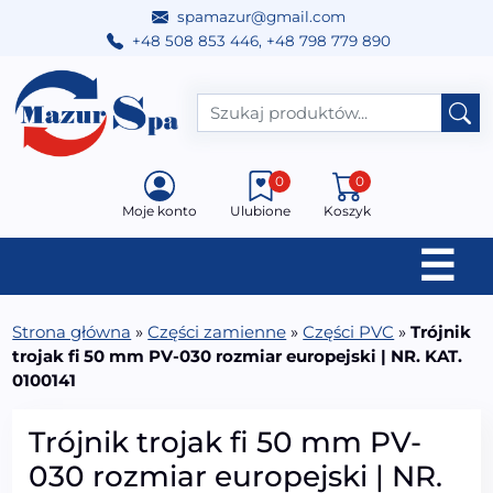
spamazur@gmail.com
+48 508 853 446
,
+48 798 779 890
Przejdź do treści
Main Navigation
0
0
Moje konto
Ulubione
Koszyk
☰
Strona główna
»
Części zamienne
»
Części PVC
»
Trójnik
trojak fi 50 mm PV-030 rozmiar europejski | NR. KAT.
0100141
Trójnik trojak fi 50 mm PV-
030 rozmiar europejski | NR.