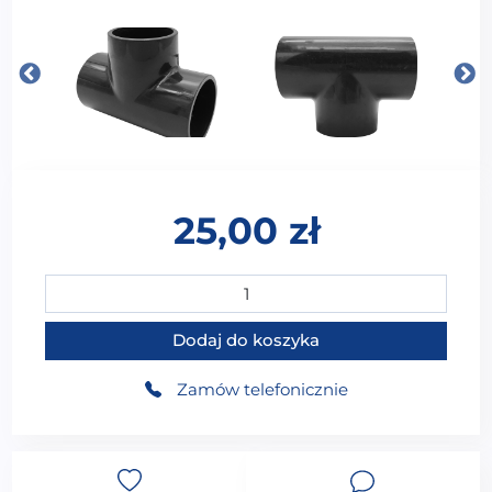
25,00
zł
ilość Trójnik trojak fi 50 mm PV-030 rozmiar europejski
Dodaj do koszyka
Zamów telefonicznie