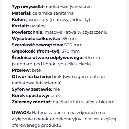
Typ umywalki:
nablatowa (stawiana)
Materiał:
ceramika sanitarna
Kolor:
jasnoszary (matowy, jednolity)
Kształt:
owalny
Powierzchnia:
matowa, łatwa w czyszczeniu
Wysokość całkowita:
135 mm
Szerokość zewnętrzna:
500 mm
Głębokość (front–tył):
370 mm
Średnica otworu odpływowego:
45 mm
(standard pod korek typu click-clack)
Przelew:
brak
Otwór na baterię:
brak (wymagana bateria
nablatowa lub ścienna)
Syfon w zestawie:
nie
Korek spustowy:
brak
Zalecany montaż:
na blacie lub szafce z blatem
UWAGA:
Bateria widoczna na zdjęciach ma
wyłącznie charakter dekoracyjny i nie jest częścią
oferowanego produktu.