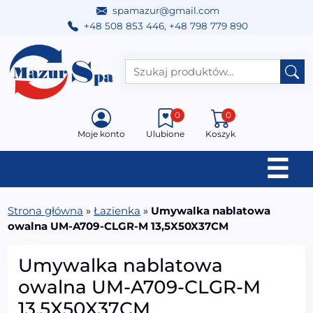
spamazur@gmail.com
+48 508 853 446
,
+48 798 779 890
Przejdź do treści
Main Navigation
0
0
Moje konto
Ulubione
Koszyk
☰
Strona główna
»
Łazienka
»
Umywalka nablatowa
owalna UM-A709-CLGR-M 13,5X50X37CM
Umywalka nablatowa
owalna UM-A709-CLGR-M
13,5X50X37CM