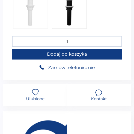
44,99
zł
44,99
zł
ilość Umywalka nablatowa owalna UM-A709-CLGR-M 
Dodaj do koszyka
Zamów telefonicznie
Ulubione
Kontakt