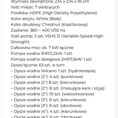
Wymiary zewnętrzne: 234 x 234 x 95 cm
Ilość miejsc: 7 siedzących
Powłoka: HDPE (High Density Polyethylene)
Kolor akrylu: White (Biały)
Kolor obudowy: Chestnut (Kasztanowy)
Zasilanie: 380 ~ 400 V/50 Hz
Ilość pomp: 2 szt. VSHS 12 (Variable-Speed High-
Strength)
Całkowita moc: ok. 7 kW łącznie
Pompa wodna 3HP/2,2kW: 1 szt.
Pompa wodna obiegowa 2HP/1,5kW: 1 szt.
Dysze łącznie: 63 szt. w tym:
– Dysza wodna Volcano: 1 szt. (hydroterapia)
– Dysze wodne (2″): 4 szt. (punktowe)
– Dysze wodne (2″) 8 szt. (kierunkowe)
– Dysze wodne (2″): 8 szt. (masujące kark i szyję)
– Dysze wodne (2″): 10 szt. (wielootworowe)
– Dysze wodne (3″): 8 szt. (kierunkowe)
– Dysze wodne (3″): 8 szt. (obrotowe)
– Dysze wodne (4″): 4 szt. (kierunkowe)
– Dysze wodne (4″): 6 szt. (obrotowe)