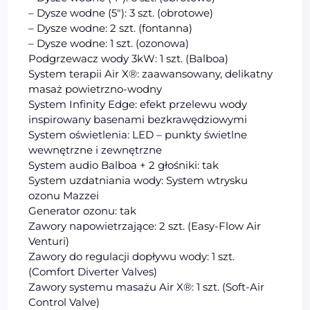
– Dysze wodne (5″): 3 szt. (obrotowe)
– Dysze wodne: 2 szt. (fontanna)
– Dysze wodne: 1 szt. (ozonowa)
Podgrzewacz wody 3kW: 1 szt. (Balboa)
System terapii Air X®: zaawansowany, delikatny
masaż powietrzno-wodny
System Infinity Edge: efekt przelewu wody
inspirowany basenami bezkrawędziowymi
System oświetlenia: LED – punkty świetlne
wewnętrzne i zewnętrzne
System audio Balboa + 2 głośniki: tak
System uzdatniania wody: System wtrysku
ozonu Mazzei
Generator ozonu: tak
Zawory napowietrzające: 2 szt. (Easy-Flow Air
Venturi)
Zawory do regulacji dopływu wody: 1 szt.
(Comfort Diverter Valves)
Zawory systemu masażu Air X®: 1 szt. (Soft-Air
Control Valve)