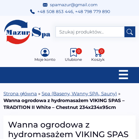
spamazur@gmail.com
+48 508 853 446
,
+48 798 779 890
Przejdź do treści
Main Navigation
0
0
Moje konto
Ulubione
Koszyk
☰
Strona główna
»
Spa (Baseny, Wanny SPA, Sauny)
»
Wanna ogrodowa z hydromasażem VIKING SPAS –
TRADITION II White – Chestnut 234x234x95cm
Wanna ogrodowa z
hydromasażem VIKING SPAS