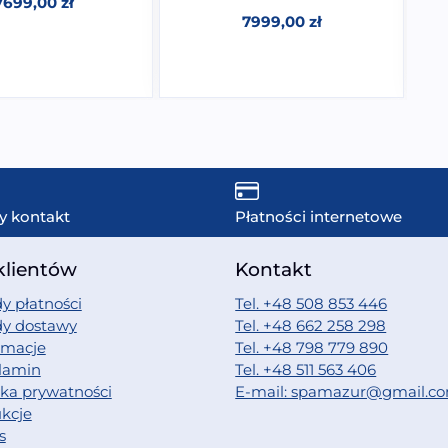
7699,00
zł
7999,00
zł
y kontakt
Płatności internetowe
klientów
Kontakt
y płatności
Tel. +48 508 853 446
dy dostawy
Tel. +48 662 258 298
amacje
Tel. +48 798 779 890
lamin
Tel. +48 511 563 406
yka prywatności
E-mail: spamazur@gmail.c
ukcje
s