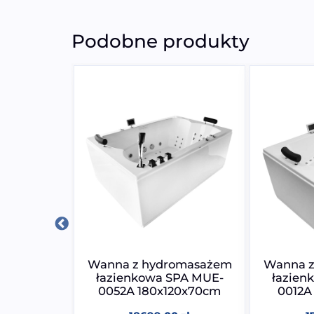
Podobne produkty
0 LEWA
Wanna z hydromasażem
Wanna z
owa SPA z
łazienkowa SPA MUE-
łazien
żem i
0052A 180x120x70cm
0012A
nem