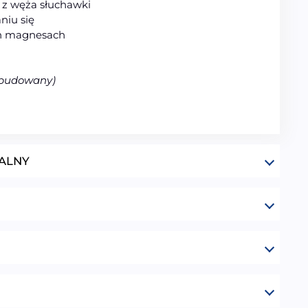
z węża słuchawki
niu się
h magnesach
abudowany)
ALNY