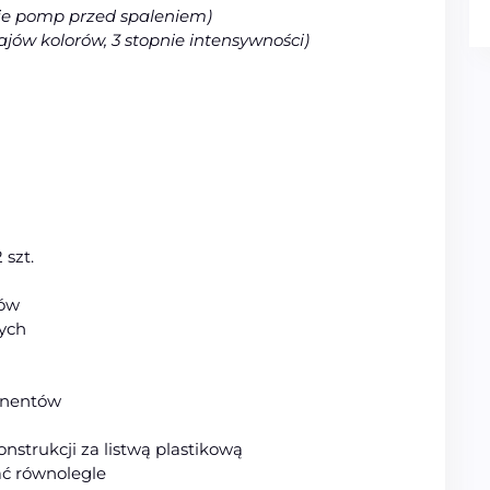
ie pomp przed spaleniem)
jów kolorów, 3 stopnie intensywności)
 szt.
dów
ych
onentów
strukcji za listwą plastikową
ć równolegle