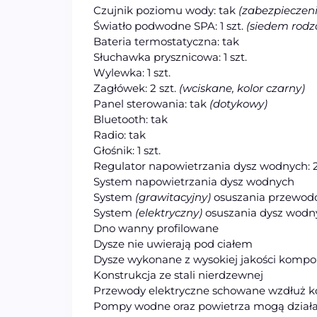
Czujnik poziomu wody: tak
(zabezpieczen
Światło podwodne SPA: 1 szt.
(siedem rodza
Bateria termostatyczna: tak
Słuchawka prysznicowa: 1 szt.
Wylewka: 1 szt.
Zagłówek: 2 szt.
(wciskane, kolor czarny)
Panel sterowania: tak
(dotykowy)
Bluetooth: tak
Radio: tak
Głośnik: 1 szt.
Regulator napowietrzania dysz wodnych: 2
System napowietrzania dysz wodnych
System
(grawitacyjny)
osuszania przewo
System
(elektryczny)
osuszania dysz wodn
Dno wanny profilowane
Dysze nie uwierają pod ciałem
Dysze wykonane z wysokiej jakości komp
Konstrukcja ze stali nierdzewnej
Przewody elektryczne schowane wzdłuż kon
Pompy wodne oraz powietrza mogą działa