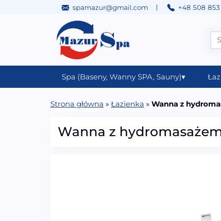
|
spamazur@gmail.com
+48 508 853
Przejdź do treści
Main Navigation
Spa (Baseny, Wanny SPA, Sauny)
▾
Łaz
Strona główna
»
Łazienka
»
Wanna z hydroma
Wanna z hydromasażem