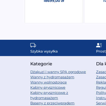
18699,00
zł
1
58CM
0
zł
Szybka wysyłka
Prost
Kategorie
Dla 
Dżakuzi i wanny SPA ogrodowe
Zasad
Wanny z hydromasażem
Zasa
Wanny wolnostojące
Rekl
Kabiny prysznicowe
Regu
Kabiny prysznicowe z
Polit
hydromasażem
Instr
Baseny z przeciwprądem
Serwi