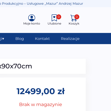
o Produkcyjno – Usługowe ,,Mazur” Andrzej Mazur
0
0
Moje konto
Ulubione
Koszyk
ji
▾
Blog
Kontakt
Realizacje
0x90x70cm
12499,00
zł
Brak w magazynie