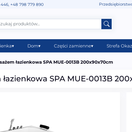
Przedsiębiorstw
 446
,
+48 798 779 890
ienka
▾
Dom
▾
Części zamienne
▾
Strefa Okaz
sażem łazienkowa SPA MUE-0013B 200x90x70cm
 łazienkowa SPA MUE-0013B 20