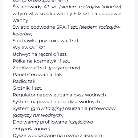
Światłowody: 43 szt.
(siedem rodzajów kolorów)
w tym: 31 w środku wanny + 12 szt. na obudowie
wanny
Światło podwodne SPA: 1 szt.
(siedem rodzajów
kolorów)
Słuchawka prysznicowa: 1 szt.
Wylewka: 1 szt.
Uchwyt na ręcznik: 1 szt.
Półka na kosmetyki: 1 szt.
Zagłówek: 1 szt.
(przykręcany)
Panel sterowania: tak
Radio: tak
Głośnik: 1 szt.
Regulator napowietrzania dysz wodnych
System napowietrzania dysz wodnych
System
(grawitacyjny)
osuszania przewodów
(dotyczy rur wodnych)
Dno wanny profilowane
(częściowo
antypoślizgowe)
Dysze wpuszczane na równo z akrylem