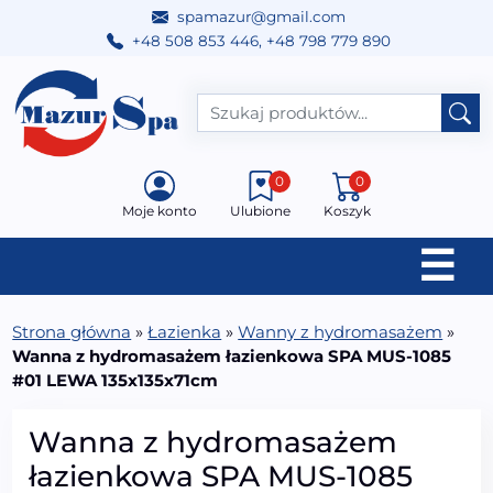
spamazur@gmail.com
+48 508 853 446
,
+48 798 779 890
Przejdź do treści
Main Navigation
0
0
Moje konto
Ulubione
Koszyk
☰
Strona główna
»
Łazienka
»
Wanny z hydromasażem
»
Wanna z hydromasażem łazienkowa SPA MUS-1085
#01 LEWA 135x135x71cm
Wanna z hydromasażem
łazienkowa SPA MUS-1085