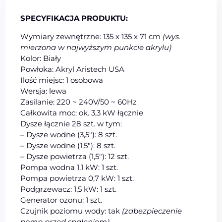
SPECYFIKACJA PRODUKTU:
Wymiary zewnętrzne: 135 x 135 x 71 cm
(wys.
mierzona w najwyższym punkcie akrylu)
Kolor: Biały
Powłoka: Akryl Aristech USA
Ilość miejsc: 1 osobowa
Wersja: lewa
Zasilanie: 220 ~ 240V/50 ~ 60Hz
Całkowita moc: ok. 3,3 kW łącznie
Dysze łącznie 28 szt. w tym:
– Dysze wodne (3,5″): 8 szt.
– Dysze wodne (1,5″): 8 szt.
– Dysze powietrza (1,5″): 12 szt.
Pompa wodna 1,1 kW: 1 szt.
Pompa powietrza 0,7 kW: 1 szt.
Podgrzewacz: 1,5 kW: 1 szt.
Generator ozonu: 1 szt.
Czujnik poziomu wody: tak
(zabezpieczenie
pomp przed spaleniem)