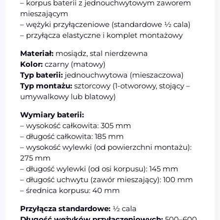
– korpus baterii z jednouchwytowym zaworem
mieszającym
– wężyki przyłączeniowe (standardowe ½ cala)
– przyłącza elastyczne i komplet montażowy
Materiał:
mosiądz, stal nierdzewna
Kolor:
czarny (matowy)
Typ baterii:
jednouchwytowa (mieszaczowa)
Typ montażu:
sztorcowy (1-otworowy, stojący –
umywalkowy lub blatowy)
Wymiary baterii:
– wysokość całkowita: 305 mm
– długość całkowita: 185 mm
– wysokość wylewki (od powierzchni montażu):
275 mm
– długość wylewki (od osi korpusu): 145 mm
– długość uchwytu (zawór mieszający): 100 mm
– średnica korpusu: 40 mm
Przyłącza standardowe:
½ cala
Długość wężyków przyłączeniowych:
500–600