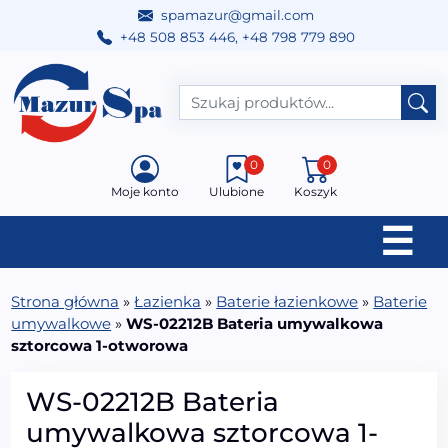
spamazur@gmail.com
+48 508 853 446
,
+48 798 779 890
Przejdź do treści
Main Navigation
0
0
Moje konto
Ulubione
Koszyk
☰
Strona główna
»
Łazienka
»
Baterie łazienkowe
»
Baterie
umywalkowe
»
WS-02212B Bateria umywalkowa
sztorcowa 1-otworowa
WS-02212B Bateria
umywalkowa sztorcowa 1-