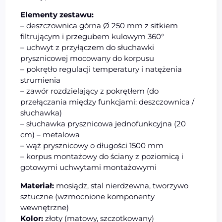
Elementy zestawu:
– deszczownica górna Ø 250 mm z sitkiem
filtrującym i przegubem kulowym 360°
– uchwyt z przyłączem do słuchawki
prysznicowej mocowany do korpusu
– pokrętło regulacji temperatury i natężenia
strumienia
– zawór rozdzielający z pokrętłem (do
przełączania między funkcjami: deszczownica /
słuchawka)
– słuchawka prysznicowa jednofunkcyjna (20
cm) – metalowa
– wąż prysznicowy o długości 1500 mm
– korpus montażowy do ściany z poziomicą i
gotowymi uchwytami montażowymi
Materiał:
mosiądz, stal nierdzewna, tworzywo
sztuczne (wzmocnione komponenty
wewnętrzne)
Kolor:
złoty (matowy, szczotkowany)