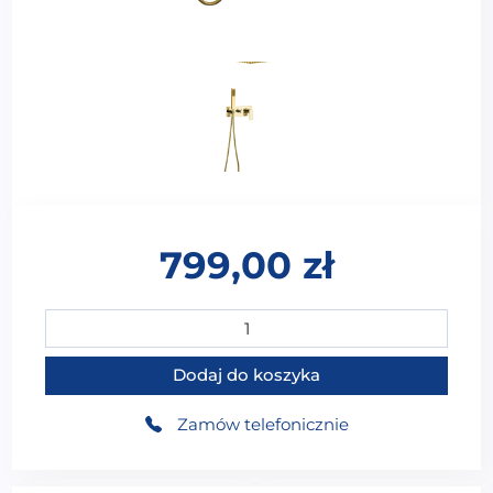
799,00
zł
ilość WS-02497G Zestaw prysznicowy podtynkowy 2-fu
Dodaj do koszyka
Zamów telefonicznie