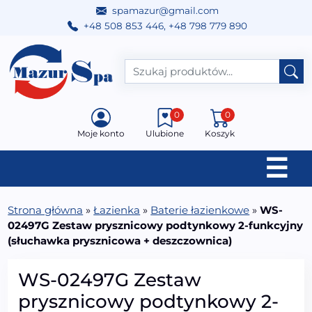
spamazur@gmail.com
+48 508 853 446
,
+48 798 779 890
Przejdź do treści
Main Navigation
0
0
Moje konto
Ulubione
Koszyk
☰
Strona główna
»
Łazienka
»
Baterie łazienkowe
»
WS-
02497G Zestaw prysznicowy podtynkowy 2-funkcyjny
(słuchawka prysznicowa + deszczownica)
WS-02497G Zestaw
prysznicowy podtynkowy 2-