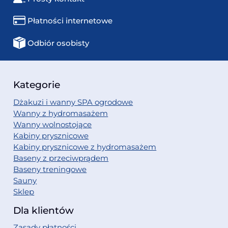
Płatności internetowe
Odbiór osobisty
Kategorie
Dżakuzi i wanny SPA ogrodowe
Wanny z hydromasażem
Wanny wolnostojące
Kabiny prysznicowe
Kabiny prysznicowe z hydromasażem
Baseny z przeciwprądem
Baseny treningowe
Sauny
Sklep
Dla klientów
Zasady płatności