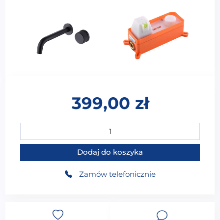
399,00
zł
ilość WS-02729B Bateria umywalkowa podtynkowa 1-f
Dodaj do koszyka
Zamów telefonicznie