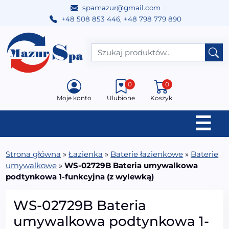
spamazur@gmail.com
+48 508 853 446
,
+48 798 779 890
Przejdź do treści
Main Navigation
0
0
Moje konto
Ulubione
Koszyk
☰
Strona główna
»
Łazienka
»
Baterie łazienkowe
»
Baterie
umywalkowe
»
WS-02729B Bateria umywalkowa
podtynkowa 1-funkcyjna (z wylewką)
WS-02729B Bateria
umywalkowa podtynkowa 1-