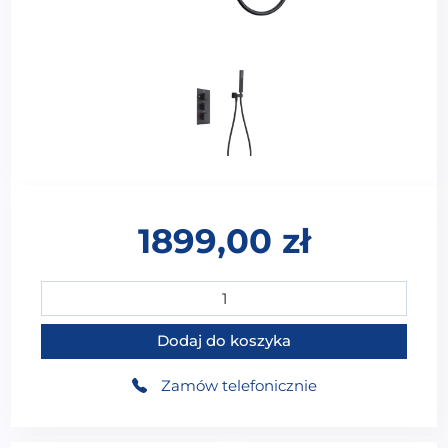
1899,00
zł
ilość WS-91041B Zestaw prysznicowy podtynkowy 2-fun
Dodaj do koszyka
Zamów telefonicznie