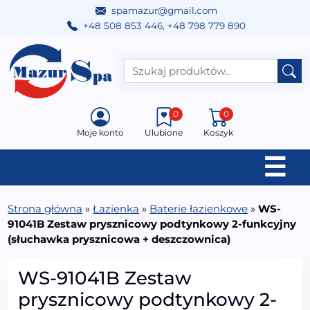
spamazur@gmail.com
+48 508 853 446
,
+48 798 779 890
Przejdź do treści
Main Navigation
0
0
Moje konto
Ulubione
Koszyk
☰
Strona główna
»
Łazienka
»
Baterie łazienkowe
»
WS-
91041B Zestaw prysznicowy podtynkowy 2-funkcyjny
(słuchawka prysznicowa + deszczownica)
WS-91041B Zestaw
prysznicowy podtynkowy 2-