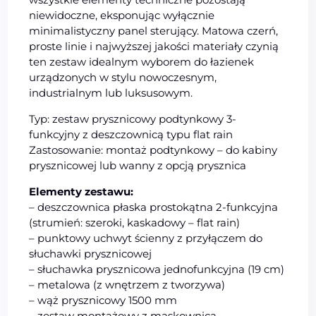
niewidoczne, eksponując wyłącznie
minimalistyczny panel sterujący. Matowa czerń,
proste linie i najwyższej jakości materiały czynią
ten zestaw idealnym wyborem do łazienek
urządzonych w stylu nowoczesnym,
industrialnym lub luksusowym.
Typ: zestaw prysznicowy podtynkowy 3-
funkcyjny z deszczownicą typu flat rain
Zastosowanie: montaż podtynkowy – do kabiny
prysznicowej lub wanny z opcją prysznica
Elementy zestawu:
– deszczownica płaska prostokątna 2-funkcyjna
(strumień: szeroki, kaskadowy – flat rain)
– punktowy uchwyt ścienny z przyłączem do
słuchawki prysznicowej
– słuchawka prysznicowa jednofunkcyjna (19 cm)
– metalowa (z wnętrzem z tworzywa)
– wąż prysznicowy 1500 mm
– zestaw montażowy z maskownicą